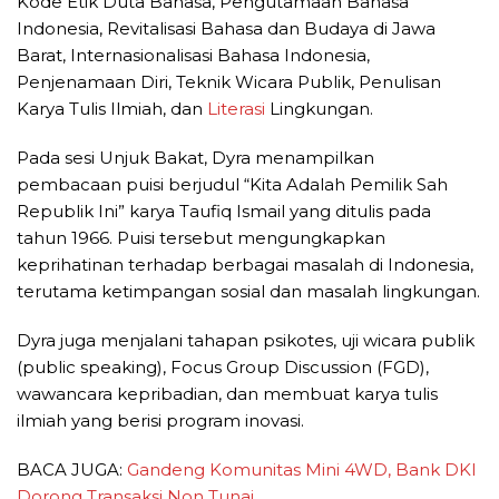
Kode Etik Duta Bahasa, Pengutamaan Bahasa
Indonesia, Revitalisasi Bahasa dan Budaya di Jawa
Barat, Internasionalisasi Bahasa Indonesia,
Penjenamaan Diri, Teknik Wicara Publik, Penulisan
Karya Tulis Ilmiah, dan
Literasi
Lingkungan.
Pada sesi Unjuk Bakat, Dyra menampilkan
pembacaan puisi berjudul “Kita Adalah Pemilik Sah
Republik Ini” karya Taufiq Ismail yang ditulis pada
tahun 1966. Puisi tersebut mengungkapkan
keprihatinan terhadap berbagai masalah di Indonesia,
terutama ketimpangan sosial dan masalah lingkungan.
Dyra juga menjalani tahapan psikotes, uji wicara publik
(public speaking), Focus Group Discussion (FGD),
wawancara kepribadian, dan membuat karya tulis
ilmiah yang berisi program inovasi.
BACA JUGA:
Gandeng Komunitas Mini 4WD, Bank DKI
Dorong Transaksi Non Tunai