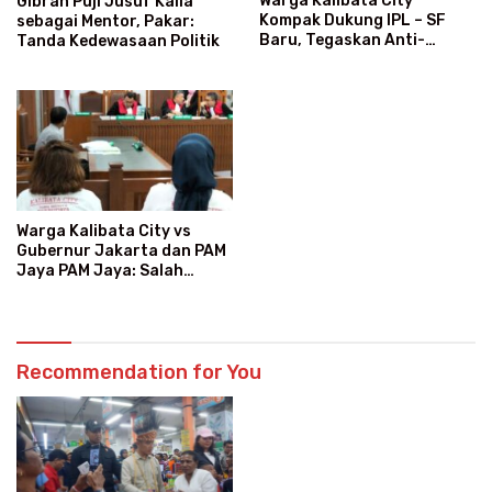
Warga Kalibata City
Gibran Puji Jusuf Kalla
Kompak Dukung IPL – SF
sebagai Mentor, Pakar:
Baru, Tegaskan Anti-
Tanda Kedewasaan Politik
Kegaduhan
Warga Kalibata City vs
Gubernur Jakarta dan PAM
Jaya PAM Jaya: Salah
Kategori Pelanggan, Air
Jadi Mahal Bertahun-tahun
Recommendation for You