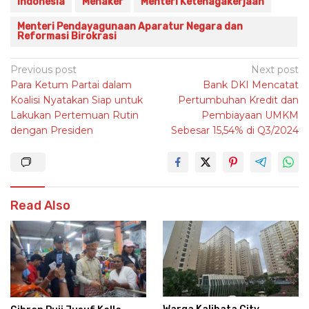
Indonesia
Menaker
Menteri Ketenagakerjaan
Menteri Pendayagunaan Aparatur Negara dan
Reformasi Birokrasi
Post
Previous post
Next post
Para Ketum Partai dalam
Bank DKI Mencatat
navigation
Koalisi Nyatakan Siap untuk
Pertumbuhan Kredit dan
Lakukan Pertemuan Rutin
Pembiayaan UMKM
dengan Presiden
Sebesar 15,54% di Q3/2024
Read Also