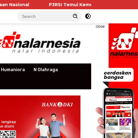
P3RSI Temui Kementerian PKP, Pengurus Apartemen Sor
close
 Humaniora
N Olahraga