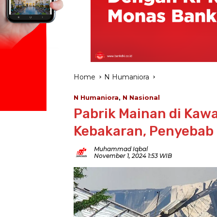
Home
N Humaniora
N Humaniora
,
N Nasional
Pabrik Mainan di Kawa
Kebakaran, Penyebab 
Muhammad Iqbal
November 1, 2024 1:53 WIB