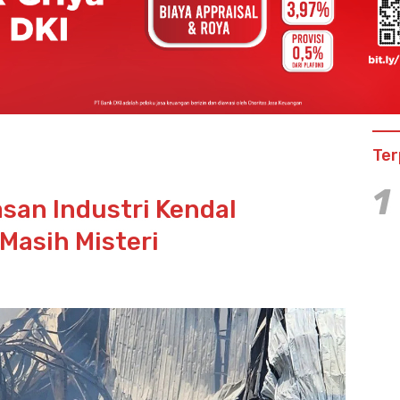
Ter
1
san Industri Kendal
Masih Misteri