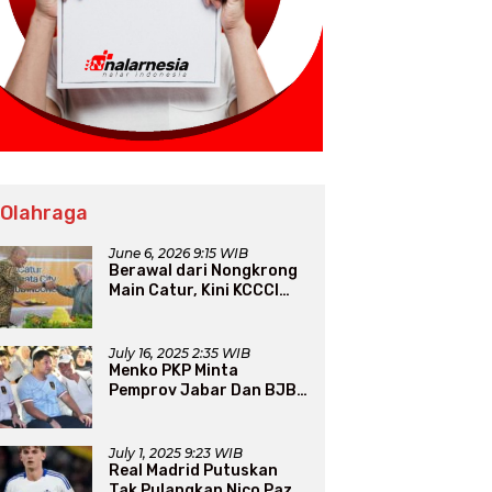
 Olahraga
June 6, 2026 9:15 WIB
Berawal dari Nongkrong
Main Catur, Kini KCCCI
Resmi Diakui PERCASI
July 16, 2025 2:35 WIB
Menko PKP Minta
Pemprov Jabar Dan BJB
Jadi Petarung Sukseskan
100 Ribu Rumah FLPP
July 1, 2025 9:23 WIB
Real Madrid Putuskan
Tak Pulangkan Nico Paz