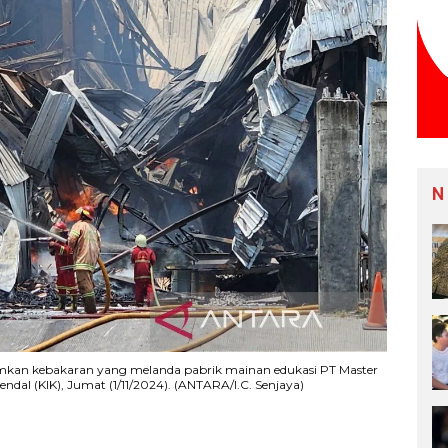
N
an kebakaran yang melanda pabrik mainan edukasi PT Master
endal (KIK), Jumat (1/11/2024). (ANTARA/I.C. Senjaya)