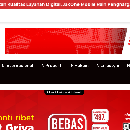
an Digital, JakOne Mobile Raih Penghargaan Nasional
N Internasional
N Properti
N Hukum
N Lifestyle
N