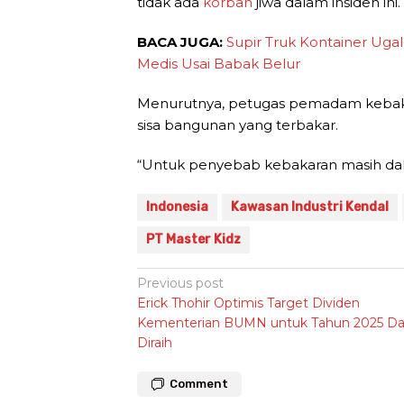
tidak ada
korban
jiwa dalam insiden ini.
BACA JUGA:
Supir Truk Kontainer Uga
Medis Usai Babak Belur
Menurutnya, petugas pemadam kebak
sisa bangunan yang terbakar.
“Untuk penyebab kebakaran masih dala
Indonesia
Kawasan Industri Kendal
PT Master Kidz
Post
Previous post
Erick Thohir Optimis Target Dividen
navigation
Kementerian BUMN untuk Tahun 2025 Da
Diraih
Comment