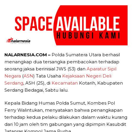
NALARNESIA.COM –
Polda Sumatera Utara berhasil
menangkap dua tersangka pembacokan terhadap
seorang jaksa berinisial JWS (53) dan
Aparatur Sipil
Negara
(
ASN
) Tata Usaha
Kejaksaan Negeri Deli
Serdang
, ASH (25), di
Kecamatan
Kotarih, Kabupaten
Serdang Bedagai, Sabtu lalu.
Kepala Bidang Humas Polda Sumut, Kombes Pol
Ferry Walintukan, menyatakan bahwa penangkapan
terhadap kedua pelaku dilakukan dalam waktu kurang
dari 10 jam oleh tim gabungan yang dipimpin Kasubdit
Jatanras Kompol Jama Purba.