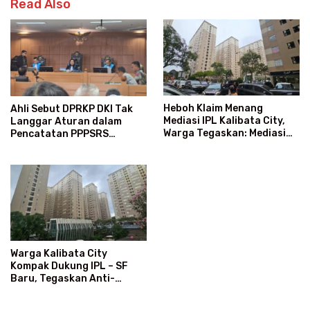
Read Also
Heboh Klaim Menang
Ahli Sebut DPRKP DKI Tak
Mediasi IPL Kalibata City,
Langgar Aturan dalam
Warga Tegaskan: Mediasi
Pencatatan PPPSRS
Bukan Ajang Menang-Kalah
Kalibata City
Warga Kalibata City
Kompak Dukung IPL – SF
Baru, Tegaskan Anti-
Kegaduhan