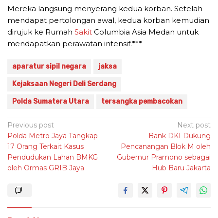
Mereka langsung menyerang kedua korban. Setelah
mendapat pertolongan awal, kedua korban kemudian
dirujuk ke Rumah
Sakit
Columbia Asia Medan untuk
mendapatkan perawatan intensif.***
aparatur sipil negara
jaksa
Kejaksaan Negeri Deli Serdang
Polda Sumatera Utara
tersangka pembacokan
Post
Previous post
Next post
Polda Metro Jaya Tangkap
Bank DKI Dukung
navigation
17 Orang Terkait Kasus
Pencanangan Blok M oleh
Pendudukan Lahan BMKG
Gubernur Pramono sebagai
oleh Ormas GRIB Jaya
Hub Baru Jakarta