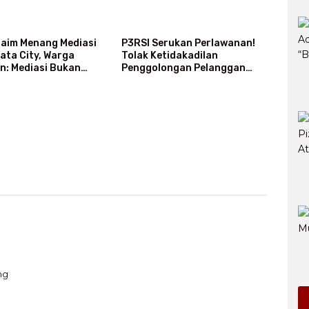
laim Menang Mediasi
P3RSI Serukan Perlawanan!
bata City, Warga
Tolak Ketidakadilan
n: Mediasi Bukan
Penggolongan Pelanggan
enang-Kalah
Rusun Air Bersih PAM Jaya
ng