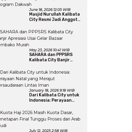
June 18, 2026 12:05 WIB
Masjid Nurullah Kalibata
City Resmi Jadi Anggota
DMI, Pengurus Siap
Perluas Program Dakwah
May 23, 2026 10:41 WIB
SAHARA dan PPPSRS
Kalibata City Banjir
Apresiasi Usai Gelar
Bazaar Sembako Murah
January 18, 2026 9:18 WIB
Dari Kalibata City untuk
Indonesia: Perayaan
Natal yang Merajut
Persaudaraan Lintas
Iman
July 12, 2025 2:58 WIB