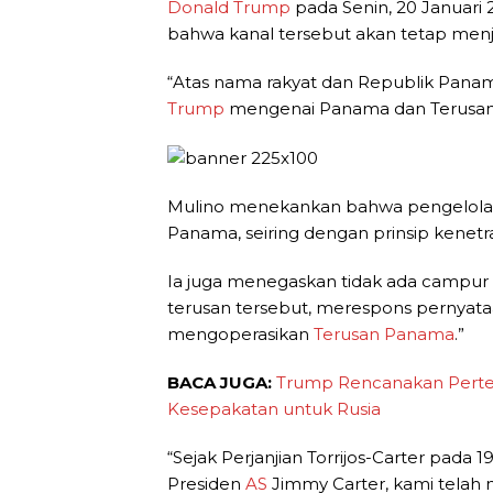
Donald Trump
pada Senin, 20 Januari 
bahwa kanal tersebut akan tetap menj
“Atas nama rakyat dan Republik Pana
Trump
mengenai Panama dan Terusanny
Mulino menekankan bahwa pengelol
Panama, seiring dengan prinsip kenet
Ia juga menegaskan tidak ada campur
terusan tersebut, merespons pernya
mengoperasikan
Terusan Panama
.”
BACA JUGA:
Trump Rencanakan Perte
Kesepakatan untuk Rusia
“Sejak Perjanjian Torrijos-Carter pada 
Presiden
AS
Jimmy Carter, kami tela