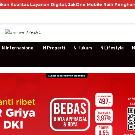
Layanan Digital, JakOne Mobile Raih Penghargaan Nasional
N Internasional
N Properti
N Hukum
N Lifestyle
N