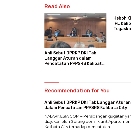
Read Also
Heboh K
IPL Kali
Tegaska
Ajang M
Ahli Sebut DPRKP DKI Tak
Langgar Aturan dalam
Pencatatan PPPSRS Kalibata
City
Recommendation for You
Ahli Sebut DPRKP DKI Tak Langgar Aturan
dalam Pencatatan PPPSRS Kalibata City
NALARNESIA.COM – Persidangan gugatan ya
diajukan oleh 5 orang pemilik unit Apartemen
Kalibata City terhadap pencatatan…