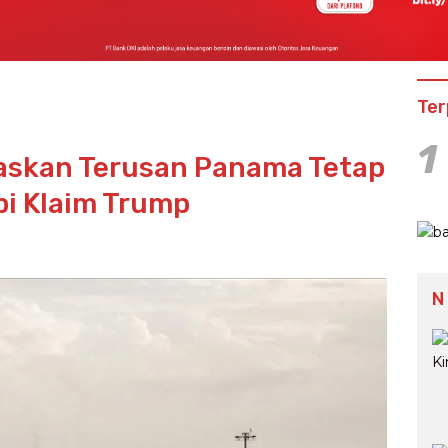
Ter
1
askan Terusan Panama Tetap
pi Klaim Trump
N