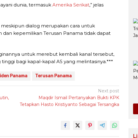
ayani dunia, termasuk
Amerika Serikat
,” jelas
eskipun dialog merupakan cara untuk
an dan kepemilikan Terusan Panama tidak dapat
nannya untuk merebut kembali kanal tersebut,
tinggi bagi kapal-kapal AS yang melintasinya.***
iden Panama
Terusan Panama
Next post
tin,
Maqdir Ismail Pertanyakan Bukti KPK
Tetapkan Hasto Kristiyanto Sebagai Tersangka
L