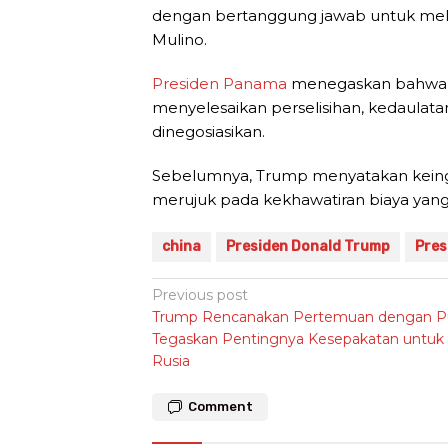
dengan bertanggung jawab untuk mel
Mulino.
Presiden Panama
menegaskan bahwa m
menyelesaikan perselisihan, kedaulat
dinegosiasikan.
Sebelumnya, Trump menyatakan keingi
merujuk pada kekhawatiran biaya yang 
china
Presiden Donald Trump
Pres
Post
Previous post
Trump Rencanakan Pertemuan dengan Pu
navigation
Tegaskan Pentingnya Kesepakatan untuk
Rusia
Comment