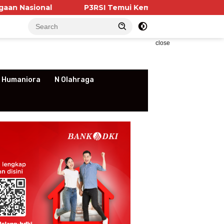
P3RSI Temui Kementerian PKP, Pengurus Aparteme
close
 Humaniora
N Olahraga