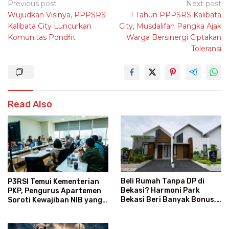
Post
Previous post
Next post
Wujudkan Visinya, PPPSRS
1 Tahun PPPSRS Kalibata
navigation
Kalibata City Luncurkan
City, Musdalifah Pangka Ajak
Komunitas Pondfit
Warga Bersinergi Ciptakan
Toleransi
Read Also
Beli Rumah Tanpa DP di
P3RSI Temui Kementerian
Bekasi? Harmoni Park
PKP, Pengurus Apartemen
Bekasi Beri Banyak Bonus,
Soroti Kewajiban NIB yang
Gratis Biaya dan Subsidi
Dinilai Membingungkan
Angsuran