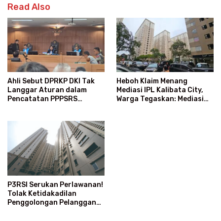
Read Also
Heboh Klaim Menang
Ahli Sebut DPRKP DKI Tak
Mediasi IPL Kalibata City,
Langgar Aturan dalam
Warga Tegaskan: Mediasi
Pencatatan PPPSRS
Bukan Ajang Menang-Kalah
Kalibata City
P3RSI Serukan Perlawanan!
Tolak Ketidakadilan
Penggolongan Pelanggan
Rusun Air Bersih PAM Jaya