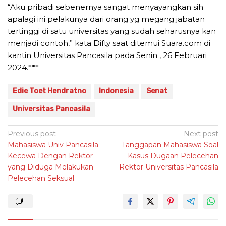
“Aku pribadi sebenernya sangat menyayangkan sih
apalagi ini pelakunya dari orang yg megang jabatan
tertinggi di satu universitas yang sudah seharusnya kan
menjadi contoh,” kata Difty saat ditemui Suara.com di
kantin Universitas Pancasila pada Senin , 26 Februari
2024.***
Edie Toet Hendratno
Indonesia
Senat
Universitas Pancasila
Post
Previous post
Next post
Mahasiswa Univ Pancasila
Tanggapan Mahasiswa Soal
navigation
Kecewa Dengan Rektor
Kasus Dugaan Pelecehan
yang Diduga Melakukan
Rektor Universitas Pancasila
Pelecehan Seksual