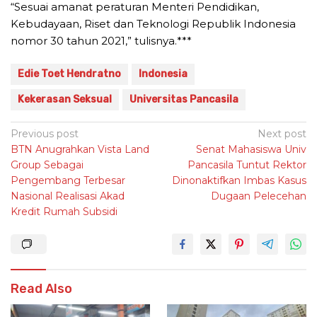
“Sesuai amanat peraturan Menteri Pendidikan,
Kebudayaan, Riset dan Teknologi Republik Indonesia
nomor 30 tahun 2021,” tulisnya.***
Edie Toet Hendratno
Indonesia
Kekerasan Seksual
Universitas Pancasila
Post
Previous post
Next post
BTN Anugrahkan Vista Land
Senat Mahasiswa Univ
navigation
Group Sebagai
Pancasila Tuntut Rektor
Pengembang Terbesar
Dinonaktifkan Imbas Kasus
Nasional Realisasi Akad
Dugaan Pelecehan
Kredit Rumah Subsidi
Read Also