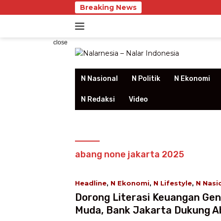
Skip
Breaking News
Ban
to
content
close
N Nasional
N Politik
N Ekonomi
N Redaksi
Video
abang none jakarta 2025
Headline
,
N Ekonomi
,
N Lifestyle
,
N Nasi
September 27, 2025 8:03 WIB
Dorong Literasi Keuangan Gen
Muda, Bank Jakarta Dukung 