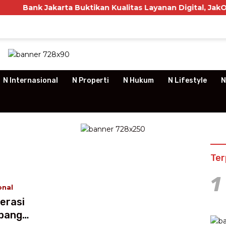
k Jakarta Buktikan Kualitas Layanan Digital, JakOne Mobil
N Internasional
N Properti
N Hukum
N Lifestyle
N
Ter
1
onal
erasi
Abang