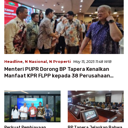
Headline
,
N Nasional
,
N Properti
May 15, 2025 11:48 WIB
Menteri PUPR Dorong BP Tapera Kenalkan
Manfaat KPR FLPP kepada 38 Perusahaan
Mitra Yayasan Buddha Tzu Chi
Perkuat Pembiayaan
BP Tapera Jelaskan Bahwa