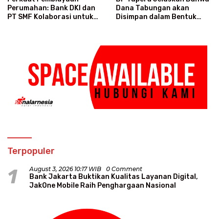
Perumahan: Bank DKI dan
Dana Tabungan akan
PT SMF Kolaborasi untuk
Disimpan dalam Bentuk
Wujudkan Hunian
Obligasi
Terjangkau bagi
Masyarakat
Terpopuler
1
August 3, 2026 10:17 WIB
0 Comment
Bank Jakarta Buktikan Kualitas Layanan Digital,
JakOne Mobile Raih Penghargaan Nasional