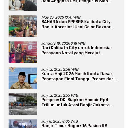
Jadi Anggota DMI, Pengurus Siap
Perluas Program Dakwah
May 23, 2026 10:41 WIB
SAHARA dan PPPSRS Kalibata City
Banjir Apresiasi Usai Gelar Bazaar
Sembako Murah
January 18, 2026 9:18 WIB
Dari Kalibata City untuk Indonesia:
Perayaan Natal yang Merajut
Persaudaraan Lintas Iman
July 12, 2025 2:58 WIB
Kuota Haji 2026 Masih Kuota Dasar,
Penetapan Final Tunggu Proses dari
Arab Saudi
July 12, 2025 2:55 WIB
Pemprov DKI Siapkan Hampir Rp4
Triliun untuk Atasi Banjir Jakarta
Secara Jangka Panjang
July 8, 2025 8:05 WIB
Banjir Timur Bogor: 16 Pasien RS