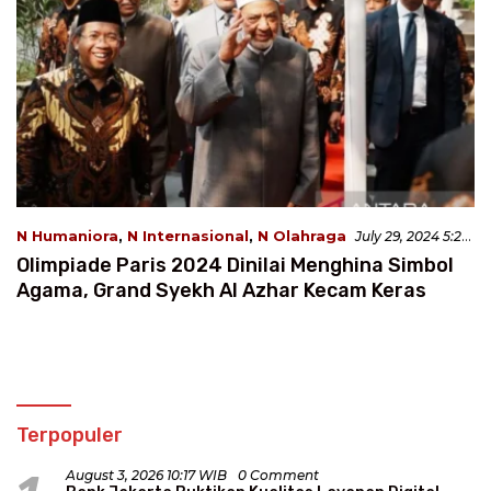
N Humaniora
,
N Internasional
,
N Olahraga
July 29, 2024 5:24
WIB
Olimpiade Paris 2024 Dinilai Menghina Simbol
Agama, Grand Syekh Al Azhar Kecam Keras
Terpopuler
August 3, 2026 10:17 WIB
0 Comment