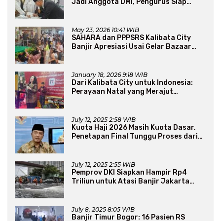
Jadi Anggota DMI, Pengurus Siap
Perluas Program Dakwah
May 23, 2026 10:41 WIB
SAHARA dan PPPSRS Kalibata City
Banjir Apresiasi Usai Gelar Bazaar
Sembako Murah
January 18, 2026 9:18 WIB
Dari Kalibata City untuk Indonesia:
Perayaan Natal yang Merajut
Persaudaraan Lintas Iman
July 12, 2025 2:58 WIB
Kuota Haji 2026 Masih Kuota Dasar,
Penetapan Final Tunggu Proses dari
Arab Saudi
July 12, 2025 2:55 WIB
Pemprov DKI Siapkan Hampir Rp4
Triliun untuk Atasi Banjir Jakarta
Secara Jangka Panjang
July 8, 2025 8:05 WIB
Banjir Timur Bogor: 16 Pasien RS