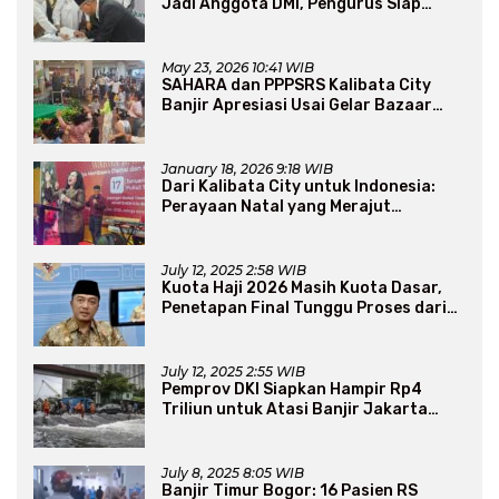
Jadi Anggota DMI, Pengurus Siap
Perluas Program Dakwah
May 23, 2026 10:41 WIB
SAHARA dan PPPSRS Kalibata City
Banjir Apresiasi Usai Gelar Bazaar
Sembako Murah
January 18, 2026 9:18 WIB
Dari Kalibata City untuk Indonesia:
Perayaan Natal yang Merajut
Persaudaraan Lintas Iman
July 12, 2025 2:58 WIB
Kuota Haji 2026 Masih Kuota Dasar,
Penetapan Final Tunggu Proses dari
Arab Saudi
July 12, 2025 2:55 WIB
Pemprov DKI Siapkan Hampir Rp4
Triliun untuk Atasi Banjir Jakarta
Secara Jangka Panjang
July 8, 2025 8:05 WIB
Banjir Timur Bogor: 16 Pasien RS