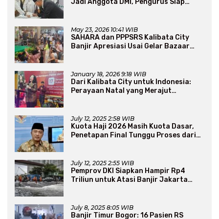
Jadi Anggota DMI, Pengurus Siap
Perluas Program Dakwah
May 23, 2026 10:41 WIB
SAHARA dan PPPSRS Kalibata City
Banjir Apresiasi Usai Gelar Bazaar
Sembako Murah
January 18, 2026 9:18 WIB
Dari Kalibata City untuk Indonesia:
Perayaan Natal yang Merajut
Persaudaraan Lintas Iman
July 12, 2025 2:58 WIB
Kuota Haji 2026 Masih Kuota Dasar,
Penetapan Final Tunggu Proses dari
Arab Saudi
July 12, 2025 2:55 WIB
Pemprov DKI Siapkan Hampir Rp4
Triliun untuk Atasi Banjir Jakarta
Secara Jangka Panjang
July 8, 2025 8:05 WIB
Banjir Timur Bogor: 16 Pasien RS