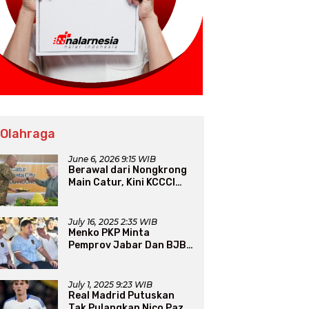
 Olahraga
June 6, 2026 9:15 WIB
Berawal dari Nongkrong
Main Catur, Kini KCCCI
Resmi Diakui PERCASI
July 16, 2025 2:35 WIB
Menko PKP Minta
Pemprov Jabar Dan BJB
Jadi Petarung Sukseskan
100 Ribu Rumah FLPP
July 1, 2025 9:23 WIB
Real Madrid Putuskan
Tak Pulangkan Nico Paz