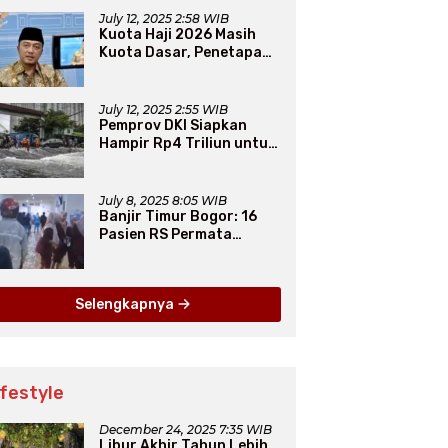
Iman
July 12, 2025 2:58 WIB
Kuota Haji 2026 Masih
Kuota Dasar, Penetapan
Final Tunggu Proses dari
Arab Saudi
July 12, 2025 2:55 WIB
Pemprov DKI Siapkan
Hampir Rp4 Triliun untuk
Atasi Banjir Jakarta
Secara Jangka Panjang
July 8, 2025 8:05 WIB
Banjir Timur Bogor: 16
Pasien RS Permata
Dievakuasi, 1.312 Warga
Mengungsi
Selengkapnya
ifestyle
December 24, 2025 7:35 WIB
Libur Akhir Tahun Lebih