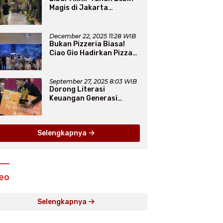
Magis di Jakarta
Aquarium SafariLewat
Thematic Event “Blissful
Fairyland”
December 22, 2025 11:28 WIB
Bukan Pizzeria Biasa!
Ciao Gio Hadirkan Pizza
New York, Workshop
Seru, hingga Atraksi
Giant Pizza
September 27, 2025 8:03 WIB
Dorong Literasi
Keuangan Generasi
Muda, Bank Jakarta
Dukung Abang None
Selengkapnya
eo
Selengkapnya