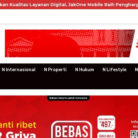
Layanan Digital, JakOne Mobile Raih Penghargaan Nasional
N Internasional
N Properti
N Hukum
N Lifestyle
N