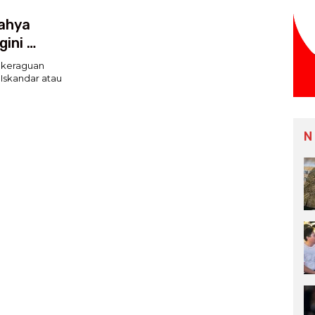
Yahya
gini …
 keraguan
 Iskandar atau
N