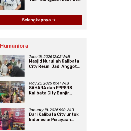
dari Como pada Musim
Panas 2025
Selengkapnya
 Humaniora
June 18, 2026 12:05 WIB
Masjid Nurullah Kalibata
City Resmi Jadi Anggota
DMI, Pengurus Siap
Perluas Program Dakwah
May 23, 2026 10:41 WIB
SAHARA dan PPPSRS
Kalibata City Banjir
Apresiasi Usai Gelar
Bazaar Sembako Murah
January 18, 2026 9:18 WIB
Dari Kalibata City untuk
Indonesia: Perayaan
Natal yang Merajut
Persaudaraan Lintas