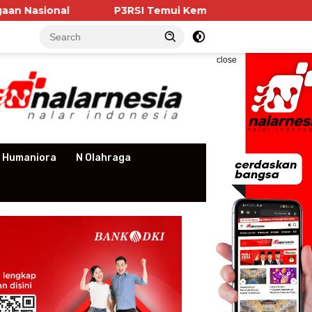
P3RSI Temui Kementerian PKP, Pengurus Aparteme
close
 Humaniora
N Olahraga