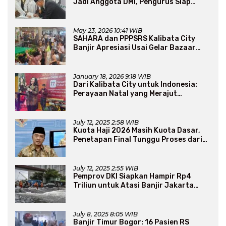
Jadi Anggota DMI, Pengurus Siap
Perluas Program Dakwah
May 23, 2026 10:41 WIB
SAHARA dan PPPSRS Kalibata City
Banjir Apresiasi Usai Gelar Bazaar
Sembako Murah
January 18, 2026 9:18 WIB
Dari Kalibata City untuk Indonesia:
Perayaan Natal yang Merajut
Persaudaraan Lintas Iman
July 12, 2025 2:58 WIB
Kuota Haji 2026 Masih Kuota Dasar,
Penetapan Final Tunggu Proses dari
Arab Saudi
July 12, 2025 2:55 WIB
Pemprov DKI Siapkan Hampir Rp4
Triliun untuk Atasi Banjir Jakarta
Secara Jangka Panjang
July 8, 2025 8:05 WIB
Banjir Timur Bogor: 16 Pasien RS