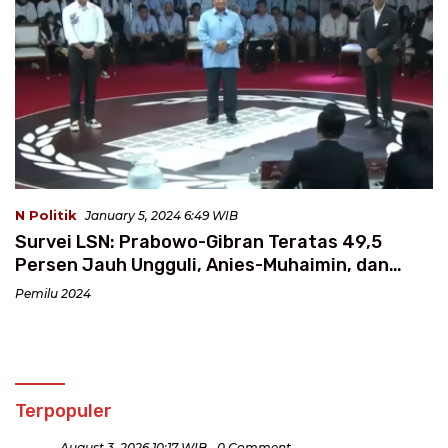
N Politik
January 5, 2024 6:49 WIB
Survei LSN: Prabowo-Gibran Teratas 49,5
Persen Jauh Ungguli, Anies-Muhaimin, dan
Ganjar-Mahfud
Pemilu 2024
Terpopuler
August 3, 2026 10:17 WIB
0 Comment