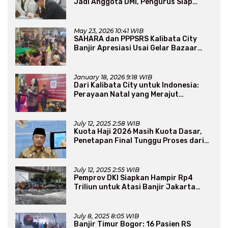
Jadi Anggota DMI, Pengurus Siap
Perluas Program Dakwah
May 23, 2026 10:41 WIB
SAHARA dan PPPSRS Kalibata City
Banjir Apresiasi Usai Gelar Bazaar
Sembako Murah
January 18, 2026 9:18 WIB
Dari Kalibata City untuk Indonesia:
Perayaan Natal yang Merajut
Persaudaraan Lintas Iman
July 12, 2025 2:58 WIB
Kuota Haji 2026 Masih Kuota Dasar,
Penetapan Final Tunggu Proses dari
Arab Saudi
July 12, 2025 2:55 WIB
Pemprov DKI Siapkan Hampir Rp4
Triliun untuk Atasi Banjir Jakarta
Secara Jangka Panjang
July 8, 2025 8:05 WIB
Banjir Timur Bogor: 16 Pasien RS