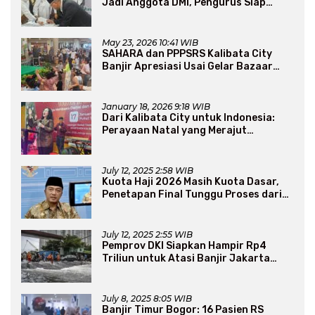
Jadi Anggota DMI, Pengurus Siap
Perluas Program Dakwah
May 23, 2026 10:41 WIB
SAHARA dan PPPSRS Kalibata City
Banjir Apresiasi Usai Gelar Bazaar
Sembako Murah
January 18, 2026 9:18 WIB
Dari Kalibata City untuk Indonesia:
Perayaan Natal yang Merajut
Persaudaraan Lintas Iman
July 12, 2025 2:58 WIB
Kuota Haji 2026 Masih Kuota Dasar,
Penetapan Final Tunggu Proses dari
Arab Saudi
July 12, 2025 2:55 WIB
Pemprov DKI Siapkan Hampir Rp4
Triliun untuk Atasi Banjir Jakarta
Secara Jangka Panjang
July 8, 2025 8:05 WIB
Banjir Timur Bogor: 16 Pasien RS