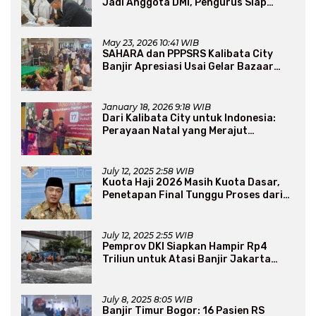
Jadi Anggota DMI, Pengurus Siap
Perluas Program Dakwah
May 23, 2026 10:41 WIB
SAHARA dan PPPSRS Kalibata City
Banjir Apresiasi Usai Gelar Bazaar
Sembako Murah
January 18, 2026 9:18 WIB
Dari Kalibata City untuk Indonesia:
Perayaan Natal yang Merajut
Persaudaraan Lintas Iman
July 12, 2025 2:58 WIB
Kuota Haji 2026 Masih Kuota Dasar,
Penetapan Final Tunggu Proses dari
Arab Saudi
July 12, 2025 2:55 WIB
Pemprov DKI Siapkan Hampir Rp4
Triliun untuk Atasi Banjir Jakarta
Secara Jangka Panjang
July 8, 2025 8:05 WIB
Banjir Timur Bogor: 16 Pasien RS