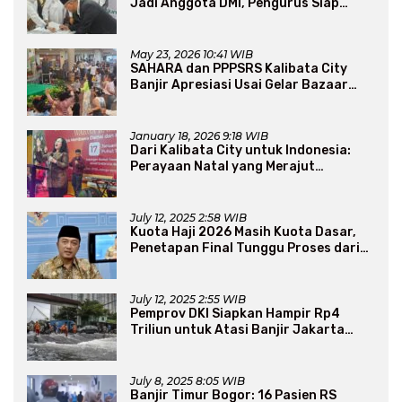
Jadi Anggota DMI, Pengurus Siap
Perluas Program Dakwah
May 23, 2026 10:41 WIB
SAHARA dan PPPSRS Kalibata City
Banjir Apresiasi Usai Gelar Bazaar
Sembako Murah
January 18, 2026 9:18 WIB
Dari Kalibata City untuk Indonesia:
Perayaan Natal yang Merajut
Persaudaraan Lintas Iman
July 12, 2025 2:58 WIB
Kuota Haji 2026 Masih Kuota Dasar,
Penetapan Final Tunggu Proses dari
Arab Saudi
July 12, 2025 2:55 WIB
Pemprov DKI Siapkan Hampir Rp4
Triliun untuk Atasi Banjir Jakarta
Secara Jangka Panjang
July 8, 2025 8:05 WIB
Banjir Timur Bogor: 16 Pasien RS