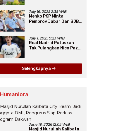
Resmi Diakui PERCASI
July 16, 2025 2:35 WIB
Menko PKP Minta
Pemprov Jabar Dan BJB
Jadi Petarung Sukseskan
100 Ribu Rumah FLPP
July 1, 2025 9:23 WIB
Real Madrid Putuskan
Tak Pulangkan Nico Paz
dari Como pada Musim
Panas 2025
Selengkapnya
 Humaniora
June 18, 2026 12:05 WIB
Masjid Nurullah Kalibata