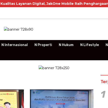
anan Digital, JakOne Mobile Raih Penghargaan Nasional
N Internasional
N Properti
N Hukum
N Lifestyle
N
Ter
1