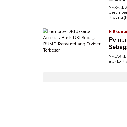
NARANESI
pertimban
Provinsi 
N Ekono
Pempro
Sebag
NALARNES
BUMD Prov