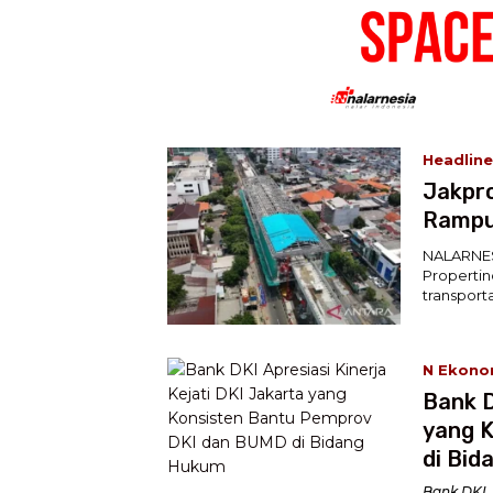
Headline
Jakpr
Rampu
NALARNES
Properti
transport
N Ekono
Bank D
yang 
di Bi
Bank DKI