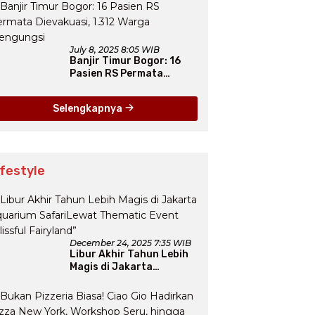
Secara Jangka Panjang
July 8, 2025 8:05 WIB
Banjir Timur Bogor: 16
Pasien RS Permata
Dievakuasi, 1.312 Warga
Mengungsi
Selengkapnya
ifestyle
December 24, 2025 7:35 WIB
Libur Akhir Tahun Lebih
Magis di Jakarta
Aquarium SafariLewat
Thematic Event “Blissful
Fairyland”