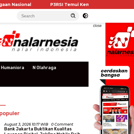
al
P3RSI Temui Kementerian PKP, Pengurus Aparte
close
 Humaniora
N Olahraga
populer
August 3, 2026 10:17 WIB
0 Comment
Bank Jakarta Buktikan Kualitas