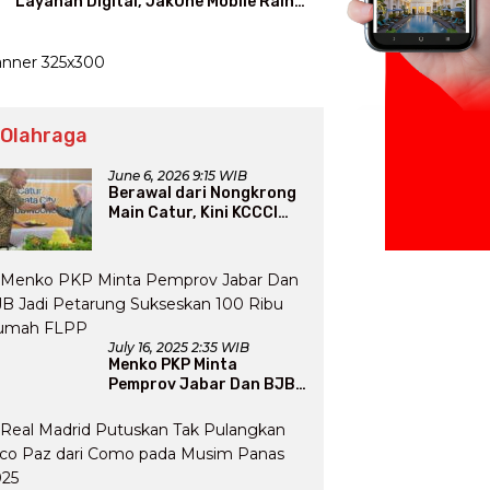
Layanan Digital, JakOne Mobile Raih
Penghargaan Nasional
 Olahraga
June 6, 2026 9:15 WIB
Berawal dari Nongkrong
Main Catur, Kini KCCCI
Resmi Diakui PERCASI
July 16, 2025 2:35 WIB
Menko PKP Minta
Pemprov Jabar Dan BJB
Jadi Petarung Sukseskan
100 Ribu Rumah FLPP