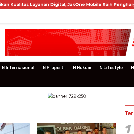
s Layanan Digital, JakOne Mobile Raih Penghargaan Nasion
N Internasional
N Properti
N Hukum
N Lifestyle
N
Ter
1