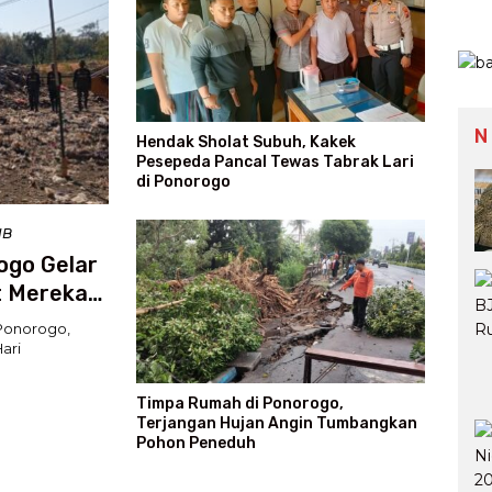
N
Hendak Sholat Subuh, Kakek
Pesepeda Pancal Tewas Tabrak Lari
di Ponorogo
IB
ogo Gelar
t Mereka
Ponorogo,
ari
Timpa Rumah di Ponorogo,
Terjangan Hujan Angin Tumbangkan
Pohon Peneduh