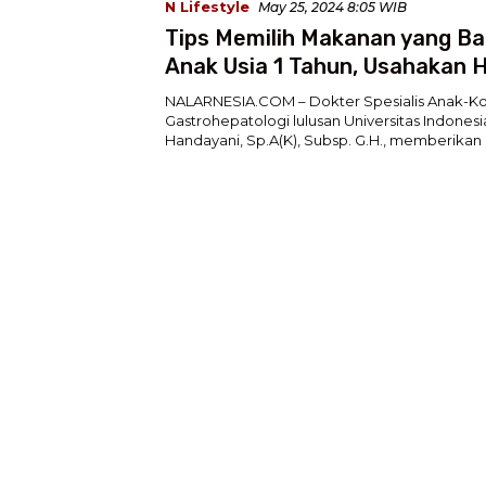
N Lifestyle
May 25, 2024 8:05 WIB
Tips Memilih Makanan yang Ba
Anak Usia 1 Tahun, Usahakan H
Makanan Ini
NALARNESIA.COM – Dokter Spesialis Anak-Ko
Gastrohepatologi lulusan Universitas Indonesi
Handayani, Sp.A(K), Subsp. G.H., memberika