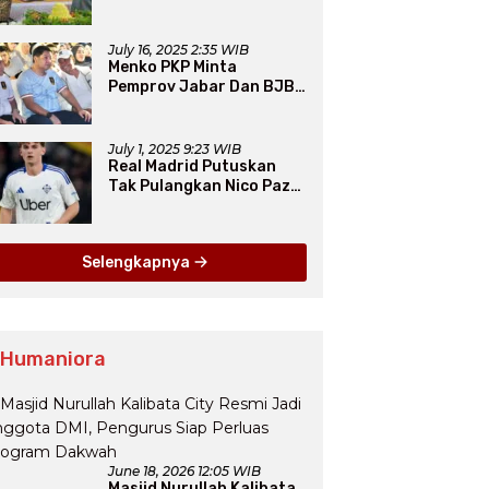
Resmi Diakui PERCASI
July 16, 2025 2:35 WIB
Menko PKP Minta
Pemprov Jabar Dan BJB
Jadi Petarung Sukseskan
100 Ribu Rumah FLPP
July 1, 2025 9:23 WIB
Real Madrid Putuskan
Tak Pulangkan Nico Paz
dari Como pada Musim
Panas 2025
Selengkapnya
 Humaniora
June 18, 2026 12:05 WIB
Masjid Nurullah Kalibata