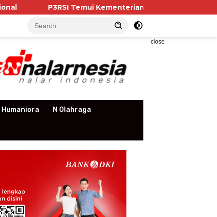
P3RSI Temui Kementerian PKP, Pengurus Apartemen Sorot
close
 Humaniora
N Olahraga