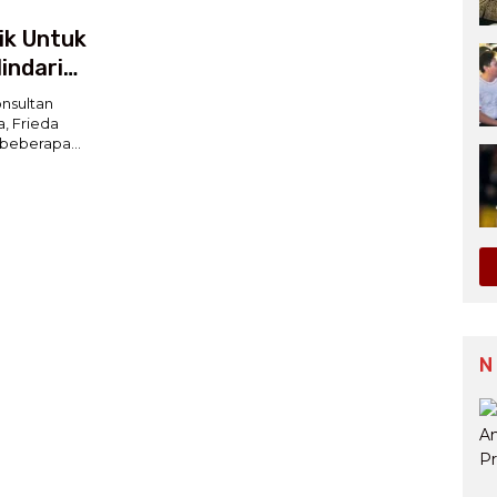
ik Untuk
indari
nsultan
a, Frieda
n beberapa…
N