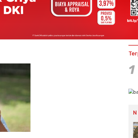
Ter
1
N