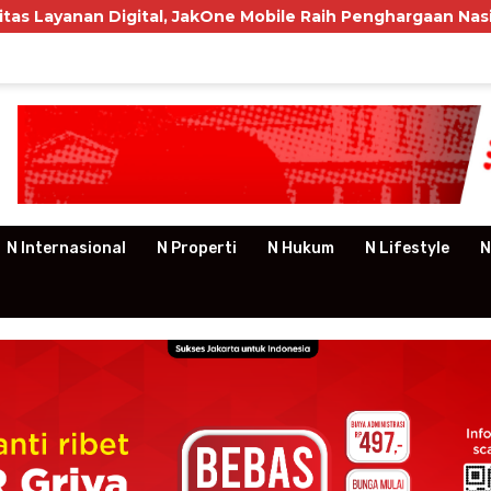
 Digital, JakOne Mobile Raih Penghargaan Nasional
N Internasional
N Properti
N Hukum
N Lifestyle
N