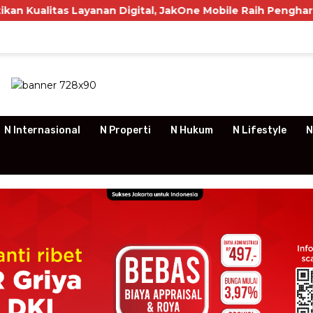
s Layanan Digital, JakOne Mobile Raih Penghargaan Nasion
N Internasional
N Properti
N Hukum
N Lifestyle
N