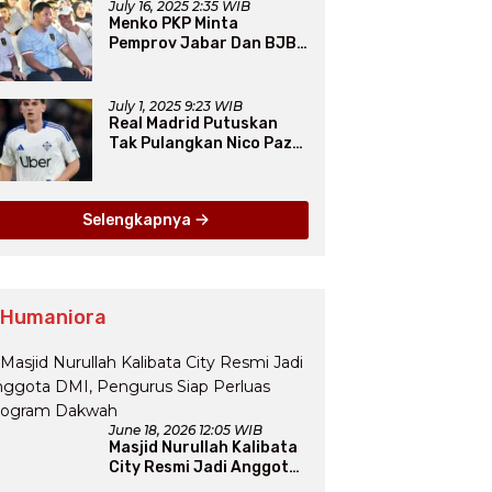
July 16, 2025 2:35 WIB
Menko PKP Minta
Pemprov Jabar Dan BJB
Jadi Petarung Sukseskan
100 Ribu Rumah FLPP
July 1, 2025 9:23 WIB
Real Madrid Putuskan
Tak Pulangkan Nico Paz
dari Como pada Musim
Panas 2025
Selengkapnya
 Humaniora
June 18, 2026 12:05 WIB
Masjid Nurullah Kalibata
City Resmi Jadi Anggota
DMI, Pengurus Siap