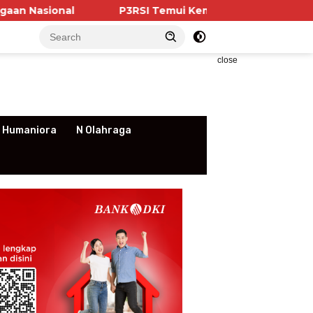
al
P3RSI Temui Kementerian PKP, Pengurus Aparte
close
 Humaniora
N Olahraga