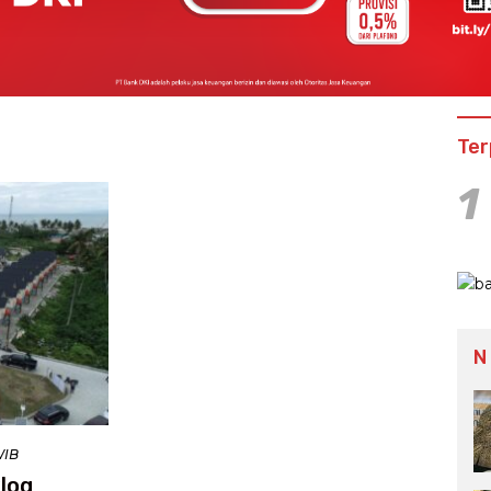
Ter
1
N
WIB
log