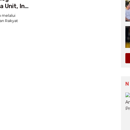
 Unit, Ini
melalui
an Rakyat
N