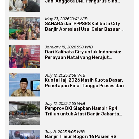
Jadi Anggota DMI, Pengurus Siap
Perluas Program Dakwah
May 23, 2026 10:41 WIB
SAHARA dan PPPSRS Kalibata City
Banjir Apresiasi Usai Gelar Bazaar
Sembako Murah
January 18, 2026 9:18 WIB
Dari Kalibata City untuk Indonesia:
Perayaan Natal yang Merajut
Persaudaraan Lintas Iman
July 12, 2025 2:58 WIB
Kuota Haji 2026 Masih Kuota Dasar,
Penetapan Final Tunggu Proses dari
Arab Saudi
July 12, 2025 2:55 WIB
Pemprov DKI Siapkan Hampir Rp4
Triliun untuk Atasi Banjir Jakarta
Secara Jangka Panjang
July 8, 2025 8:05 WIB
Banjir Timur Bogor: 16 Pasien RS