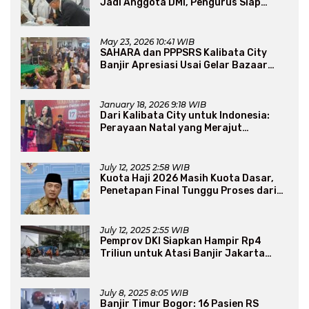
Jadi Anggota DMI, Pengurus Siap
Perluas Program Dakwah
May 23, 2026 10:41 WIB
SAHARA dan PPPSRS Kalibata City
Banjir Apresiasi Usai Gelar Bazaar
Sembako Murah
January 18, 2026 9:18 WIB
Dari Kalibata City untuk Indonesia:
Perayaan Natal yang Merajut
Persaudaraan Lintas Iman
July 12, 2025 2:58 WIB
Kuota Haji 2026 Masih Kuota Dasar,
Penetapan Final Tunggu Proses dari
Arab Saudi
July 12, 2025 2:55 WIB
Pemprov DKI Siapkan Hampir Rp4
Triliun untuk Atasi Banjir Jakarta
Secara Jangka Panjang
July 8, 2025 8:05 WIB
Banjir Timur Bogor: 16 Pasien RS