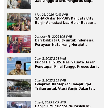
Jadi Anggota DMI, Pengurus Siap
Perluas Program Dakwah
May 23, 2026 10:41 WIB
SAHARA dan PPPSRS Kalibata City
Banjir Apresiasi Usai Gelar Bazaar
Sembako Murah
January 18, 2026 9:18 WIB
Dari Kalibata City untuk Indonesia:
Perayaan Natal yang Merajut
Persaudaraan Lintas Iman
July 12, 2025 2:58 WIB
Kuota Haji 2026 Masih Kuota Dasar,
Penetapan Final Tunggu Proses dari
Arab Saudi
July 12, 2025 2:55 WIB
Pemprov DKI Siapkan Hampir Rp4
Triliun untuk Atasi Banjir Jakarta
Secara Jangka Panjang
July 8, 2025 8:05 WIB
Banjir Timur Bogor: 16 Pasien RS