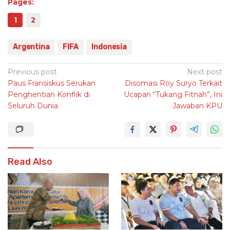
Pages:
1
2
Argentina
FIFA
Indonesia
Post
Previous post
Next post
Paus Fransiskus Serukan
Disomasi Roy Suryo Terkait
navigation
Penghentian Konflik di
Ucapan “Tukang Fitnah”, Ini
Seluruh Dunia
Jawaban KPU
Read Also