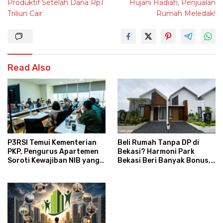
Produktif Setelah Dana Rp1
Hujani Hadiah, Penjualan
Triliun Cair
Rumah Meledak!
Read Also
Beli Rumah Tanpa DP di
P3RSI Temui Kementerian
Bekasi? Harmoni Park
PKP, Pengurus Apartemen
Bekasi Beri Banyak Bonus,
Soroti Kewajiban NIB yang
Gratis Biaya dan Subsidi
Dinilai Membingungkan
Angsuran