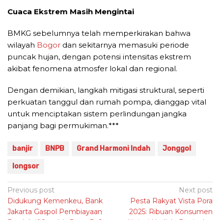
Cuaca Ekstrem Masih Mengintai
BMKG sebelumnya telah memperkirakan bahwa
wilayah
Bogor
dan sekitarnya memasuki periode
puncak hujan, dengan potensi intensitas ekstrem
akibat fenomena atmosfer lokal dan regional.
Dengan demikian, langkah mitigasi struktural, seperti
perkuatan tanggul dan rumah pompa, dianggap vital
untuk menciptakan sistem perlindungan jangka
panjang bagi permukiman.***
banjir
BNPB
Grand Harmoni Indah
Jonggol
longsor
Post
Previous post
Next post
Didukung Kemenkeu, Bank
Pesta Rakyat Vista Pora
navigation
Jakarta Gaspol Pembiayaan
2025: Ribuan Konsumen