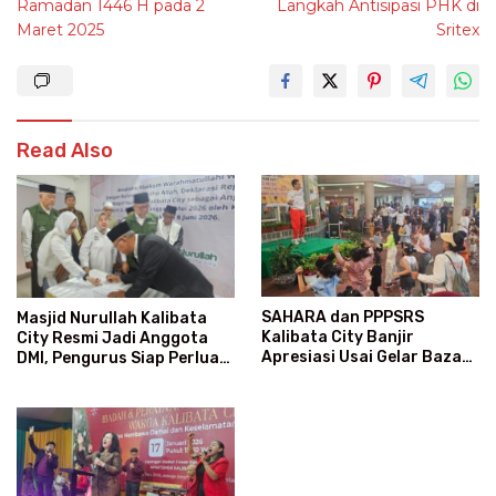
Ramadan 1446 H pada 2
Langkah Antisipasi PHK di
Maret 2025
Sritex
Read Also
SAHARA dan PPPSRS
Masjid Nurullah Kalibata
Kalibata City Banjir
City Resmi Jadi Anggota
Apresiasi Usai Gelar Bazaar
DMI, Pengurus Siap Perluas
Sembako Murah
Program Dakwah