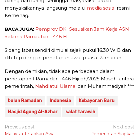
daring dan luring, sehingga masyarakat dapat
menyaksikannya langsung melalui
media sosial
resmi
Kemenag.
BACA JUGA:
Pemprov DKI Sesuaikan Jam Kerja ASN
Selama Ramadhan 1446 H
Sidang Isbat sendiri dimulai sejak pukul 16.30 WIB dan
ditutup dengan penetapan awal puasa Ramadan.
Dengan demikian, tidak ada perbedaan dalam
penetapan 1 Ramadan 1446 Hijriah/2025 Masehi antara
pemerintah,
Nahdlatul Ulama
, dan Muhammadiyah.***
bulan Ramadan
Indonesia
Kebayoran Baru
Masjid Agung Al-Azhar
salat tarawih
Post
Previous post
Next post
Malaysia Tetapkan Awal
Pemerintah Siapkan
navigation