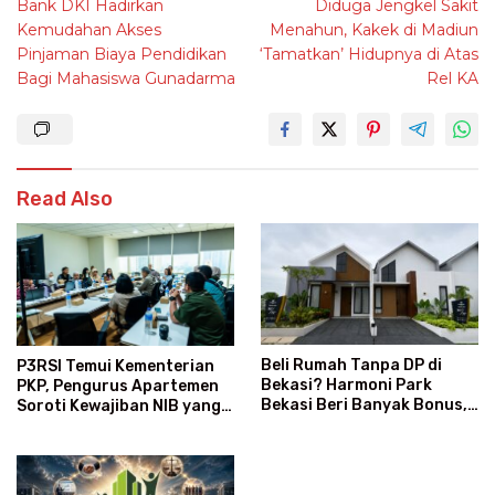
Bank DKI Hadirkan
Diduga Jengkel Sakit
navigation
Kemudahan Akses
Menahun, Kakek di Madiun
Pinjaman Biaya Pendidikan
‘Tamatkan’ Hidupnya di Atas
Bagi Mahasiswa Gunadarma
Rel KA
Read Also
Beli Rumah Tanpa DP di
P3RSI Temui Kementerian
Bekasi? Harmoni Park
PKP, Pengurus Apartemen
Bekasi Beri Banyak Bonus,
Soroti Kewajiban NIB yang
Gratis Biaya dan Subsidi
Dinilai Membingungkan
Angsuran