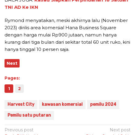
TNI AD Ke IKN
Rymond menyatakan, meski akhirnya lalu (November
2023) dirilis area komersial Hana Business Square
dengan harga mulai Rp900 jutaan, namun hanya
kurang dari tiga bulan dari sekitar total 60 unit ruko, kini
hanya tinggal 10 persen saja.
Next
Pages:
1
2
Harvest City
kawasan komersial
pemilu 2024
Pemilu satu putaran
Post
Previous post
Next post