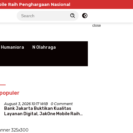
nghargaan Nasional
P3RSI Temui Kementerian PKP, 
close
 Humaniora
N Olahraga
populer
August 3, 2026 10:17 WIB
0 Comment
Bank Jakarta Buktikan Kualitas
Layanan Digital, JakOne Mobile Raih
Penghargaan Nasional