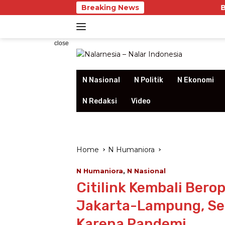
Skip
Breaking News
Bank Jakarta 
to
content
close
N Nasional
N Politik
N Ekonomi
N Redaksi
Video
Home
N Humaniora
N Humaniora
,
N Nasional
Citilink Kembali Ber
Jakarta-Lampung, Se
Karena Pandemi