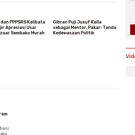
dan PPPSRS Kalibata
Gibran Puji Jusuf Kalla
jir Apresiasi Usai
sebagai Mentor, Pakar: Tanda
azaar Sembako Murah
Kedewasaan Politik
Vid
gram
baru
bata