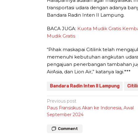
Harapannya adalah agar masyarakat me
transportasi udara dengan adanya ban
Bandara Radin Inten II Lampung.
BACA JUGA:
Kuota Mudik Gratis Kemb
Mudik Gratis
“Pihak maskapai Citilink telah meng
memenuhi kebutuhan angkutan udar
pengajuan penerbangan tambahan juga 
AirAsia, dan Lion Air,” katanya lagi.***
Bandara Radin Inten II Lampung
Citil
Post
Previous post
Paus Fransiskus Akan ke Indonesia, Awal
navigation
September 2024
Comment