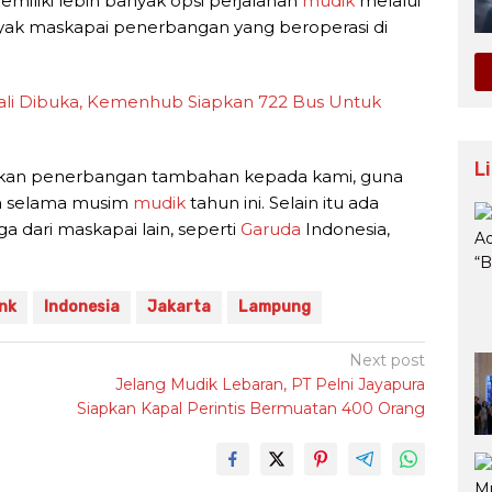
miliki lebih banyak opsi perjalanan
mudik
melalui
yak maskapai penerbangan yang beroperasi di
ali Dibuka, Kemenhub Siapkan 722 Bus Untuk
L
ajukan penerbangan tambahan kepada kami, guna
a selama musim
mudik
tahun ini. Selain itu ada
dari maskapai lain, seperti
Garuda
Indonesia,
ink
Indonesia
Jakarta
Lampung
Next post
Jelang Mudik Lebaran, PT Pelni Jayapura
Siapkan Kapal Perintis Bermuatan 400 Orang