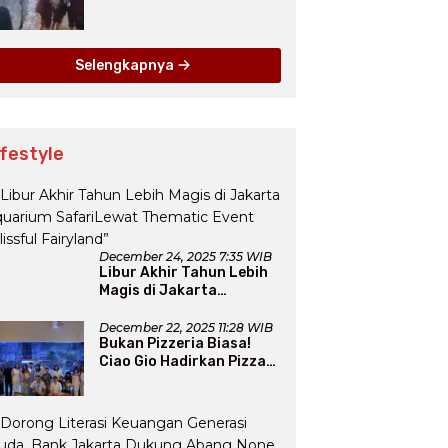
Dievakuasi, 1.312 Warga
Mengungsi
Selengkapnya
ifestyle
December 24, 2025 7:35 WIB
Libur Akhir Tahun Lebih
Magis di Jakarta
Aquarium SafariLewat
Thematic Event “Blissful
December 22, 2025 11:28 WIB
Bukan Pizzeria Biasa!
Fairyland”
Ciao Gio Hadirkan Pizza
New York, Workshop
Seru, hingga Atraksi
Giant Pizza