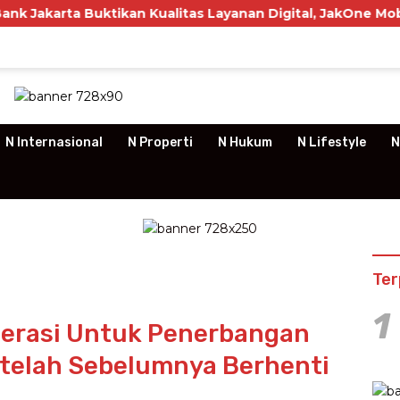
Buktikan Kualitas Layanan Digital, JakOne Mobile Raih Pe
N Internasional
N Properti
N Hukum
N Lifestyle
N
Ter
1
operasi Untuk Penerbangan
telah Sebelumnya Berhenti