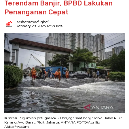
Terendam Banjir, BPBD Lakukan
Penanganan Cepat
Muhammad Iqbal
January 29, 2025 12:30 WIB
Ilustrasi - Sejumlah petugas PPSU berjaga saat banjir rob di Jalan Pluit
Karang Ayu Barat, Pluit, Jakarta. ANTARA FOTO/Aprillio
Akbar/rwa/am.