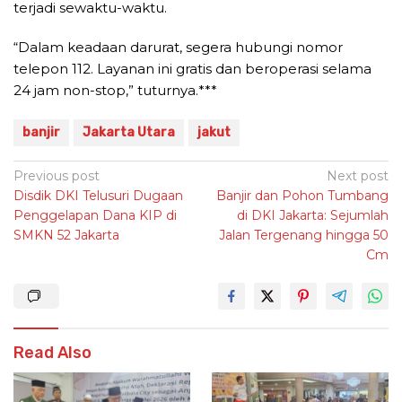
terjadi sewaktu-waktu.
“Dalam keadaan darurat, segera hubungi nomor
telepon 112. Layanan ini gratis dan beroperasi selama
24 jam non-stop,” tuturnya.***
banjir
Jakarta Utara
jakut
Post
Previous post
Next post
Disdik DKI Telusuri Dugaan
Banjir dan Pohon Tumbang
navigation
Penggelapan Dana KIP di
di DKI Jakarta: Sejumlah
SMKN 52 Jakarta
Jalan Tergenang hingga 50
Cm
Read Also