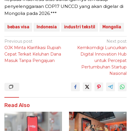
penyelenggaraan COP17 UNCCD yang akan digelar di
Mongolia pada 2026.***
bebas visa
Indonesia
industri tekstil
Mongolia
Post
Previous post
Next post
OJK Minta Klarifikasi Rupiah
Kemkomdigi Luncurkan
navigation
Cepat Terkait Keluhan Dana
Digital Innovation Hub
Masuk Tanpa Pengajuan
untuk Percepat
Pertumbuhan Startup
Nasional
Read Also