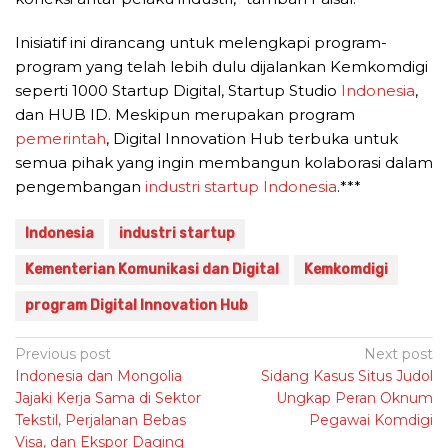
Inisiatif ini dirancang untuk melengkapi program-
program yang telah lebih dulu dijalankan Kemkomdigi
seperti 1000 Startup Digital, Startup Studio
Indonesia
,
dan HUB ID. Meskipun merupakan program
pemerintah
, Digital Innovation Hub terbuka untuk
semua pihak yang ingin membangun kolaborasi dalam
pengembangan
industri startup
Indonesia
.***
Indonesia
industri startup
Kementerian Komunikasi dan Digital
Kemkomdigi
program Digital Innovation Hub
Post
Previous post
Next post
Indonesia dan Mongolia
Sidang Kasus Situs Judol
navigation
Jajaki Kerja Sama di Sektor
Ungkap Peran Oknum
Tekstil, Perjalanan Bebas
Pegawai Komdigi
Visa, dan Ekspor Daging