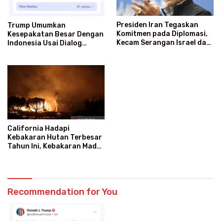
Presiden Iran Tegaskan
Trump Umumkan
Komitmen pada Diplomasi,
Kesepakatan Besar Dengan
Kecam Serangan Israel dan
Indonesia Usai Dialog
AS
Langsung Dengan Prabowo
California Hadapi
Kebakaran Hutan Terbesar
Tahun Ini, Kebakaran Madre
Meluas ke 70.800 Hektare
Recommendation for You