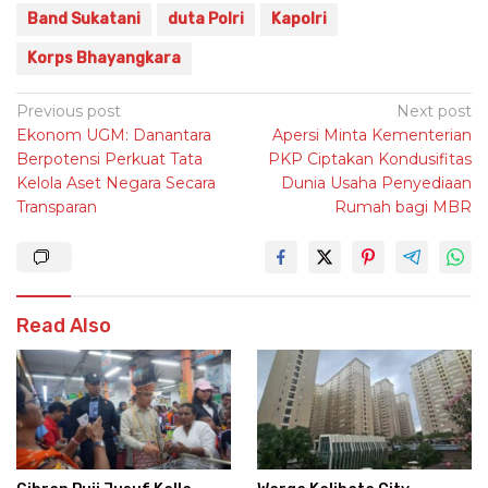
Band Sukatani
duta Polri
Kapolri
Korps Bhayangkara
Post
Previous post
Next post
Ekonom UGM: Danantara
Apersi Minta Kementerian
navigation
Berpotensi Perkuat Tata
PKP Ciptakan Kondusifitas
Kelola Aset Negara Secara
Dunia Usaha Penyediaan
Transparan
Rumah bagi MBR
Read Also