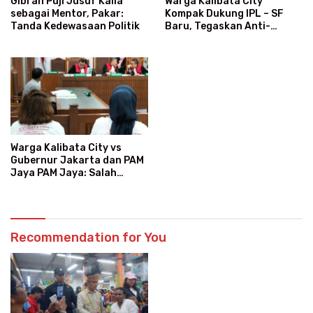
Warga Kalibata City
Gibran Puji Jusuf Kalla
Kompak Dukung IPL – SF
sebagai Mentor, Pakar:
Baru, Tegaskan Anti-
Tanda Kedewasaan Politik
Kegaduhan
Warga Kalibata City vs
Gubernur Jakarta dan PAM
Jaya PAM Jaya: Salah
Kategori Pelanggan, Air
Jadi Mahal Bertahun-tahun
Recommendation for You