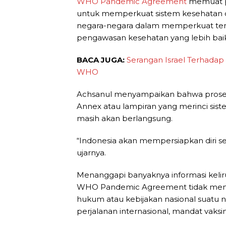
WHO Pandemic Agreement
memuat pr
untuk memperkuat sistem kesehatan 
negara-negara dalam memperkuat tenaga
pengawasan kesehatan yang lebih baik
BACA JUGA:
Serangan Israel Terhadap
WHO
Achsanul menyampaikan bahwa pros
Annex atau lampiran yang merinci sis
masih akan berlangsung.
“Indonesia akan mempersiapkan diri s
ujarnya.
Menanggapi banyaknya informasi keli
WHO Pandemic Agreement tidak me
hukum atau kebijakan nasional suatu 
perjalanan internasional, mandat vak