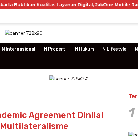
kan Kualitas Layanan Digital, JakOne Mobile Raih Penghar
N Internasional
N Properti
N Hukum
N Lifestyle
N
Ter
1
demic Agreement Dinilai
ultilateralisme