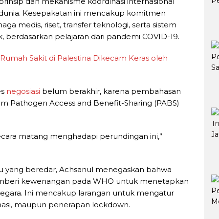
insip dan mekanisme koordinasi internasional
dunia. Kesepakatan ini mencakup komitmen
 medis, riset, transfer teknologi, serta sistem
, berdasarkan pelajaran dari pandemi COVID-19.
 Rumah Sakit di Palestina Dikecam Keras oleh
es
negosiasi
belum berakhir, karena pembahasan
tem Pathogen Access and Benefit-Sharing (PABS)
ecara matang menghadapi perundingan ini,”
ru yang beredar, Achsanul menegaskan bahwa
mberi kewenangan pada WHO untuk menetapkan
negara. Ini mencakup larangan untuk mengatur
sinasi, maupun penerapan lockdown.