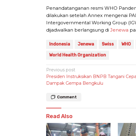
Penandatanganan resmi WHO Pandemi
dilakukan setelah Annex mengenai PA
Intergovernmental Working Group (I
dijadwalkan berlangsung di
Jenewa
pad
Indonesia
Jenewa
Swiss
WHO
World Health Organization
Post
Previous post
Presiden Instruksikan BNPB Tangani Cep
navigation
Dampak Gempa Bengkulu
Comment
Read Also