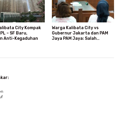
alibata City Kompak
Warga Kalibata City vs
PL – SF Baru,
Gubernur Jakarta dan PAM
n Anti-Kegaduhan
Jaya PAM Jaya: Salah
Kategori Pelanggan, Air Jadi
Mahal Bertahun-tahun
akar:
en
uf