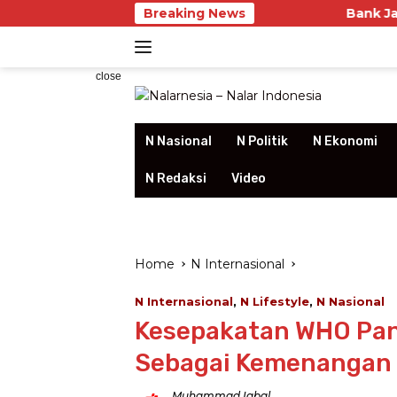
Skip
Breaking News
Bank Jakarta Bukti
to
content
close
N Nasional
N Politik
N Ekonomi
N Redaksi
Video
Home
N Internasional
N Internasional
,
N Lifestyle
,
N Nasional
Kesepakatan WHO Pan
Sebagai Kemenangan M
Muhammad Iqbal