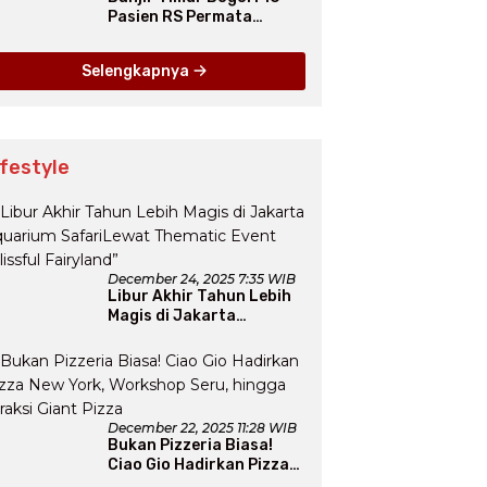
Pasien RS Permata
Dievakuasi, 1.312 Warga
Mengungsi
Selengkapnya
ifestyle
December 24, 2025 7:35 WIB
Libur Akhir Tahun Lebih
Magis di Jakarta
Aquarium SafariLewat
Thematic Event “Blissful
Fairyland”
December 22, 2025 11:28 WIB
Bukan Pizzeria Biasa!
Ciao Gio Hadirkan Pizza
New York, Workshop