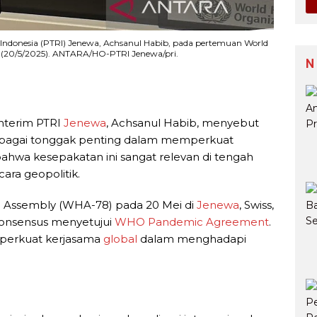
 Indonesia (PTRI) Jenewa, Achsanul Habib, pada pertemuan World
u (20/5/2025). ANTARA/HO-PTRI Jenewa/pri.
N
nterim PTRI
Jenewa
, Achsanul Habib, menyebut
bagai tonggak penting dalam memperkuat
bahwa kesepakatan ini sangat relevan di tengah
ara geopolitik.
 Assembly (WHA-78) pada 20 Mei di
Jenewa
, Swiss,
onsensus menyetujui
WHO Pandemic Agreement
.
mperkuat kerjasama
global
dalam menghadapi