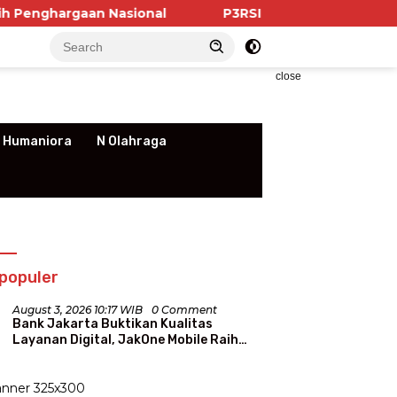
gaan Nasional
P3RSI Temui Kementerian PKP, Pengu
close
 Humaniora
N Olahraga
populer
August 3, 2026 10:17 WIB
0 Comment
Bank Jakarta Buktikan Kualitas
Layanan Digital, JakOne Mobile Raih
Penghargaan Nasional