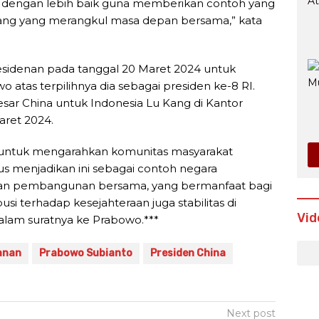
 dengan lebih baik guna memberikan contoh yang
ang yang merangkul masa depan bersama,” kata
residenan pada tanggal 20 Maret 2024 untuk
tas terpilihnya dia sebagai presiden ke-8 RI.
esar China untuk Indonesia Lu Kang di Kantor
aret 2024.
 untuk mengarahkan komunitas masyarakat
us menjadikan ini sebagai contoh negara
an pembangunan bersama, yang bermanfaat bagi
usi terhadap kesejahteraan juga stabilitas di
Vid
dalam suratnya ke Prabowo.***
anan
Prabowo Subianto
Presiden China
Next post