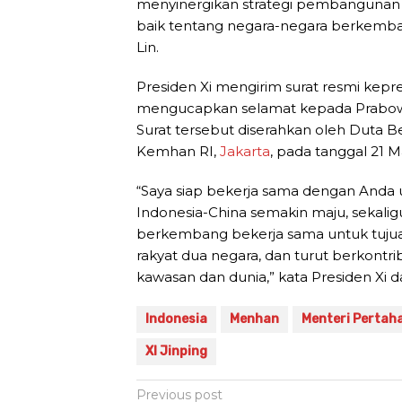
menyinergikan strategi pembangunan
baik tentang negara-negara berkemb
Lin.
Presiden Xi mengirim surat resmi kep
mengucapkan selamat kepada Prabowo a
Surat tersebut diserahkan oleh Duta B
Kemhan RI,
Jakarta
, pada tanggal 21 M
“Saya siap bekerja sama dengan Anda
Indonesia-China semakin maju, sekalig
berkembang bekerja sama untuk tuju
rakyat dua negara, dan turut berkontrib
kawasan dan dunia,” kata Presiden Xi 
Indonesia
Menhan
Menteri Pertah
XI Jinping
Post
Previous post