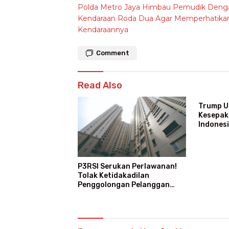
Polda Metro Jaya Himbau Pemudik Deng
navigation
Kendaraan Roda Dua Agar Memperhatika
Kendaraannya
Comment
Read Also
Trump 
Kesepak
Indonesi
Langsun
P3RSI Serukan Perlawanan!
Tolak Ketidakadilan
Penggolongan Pelanggan
Rusun Air Bersih PAM Jaya