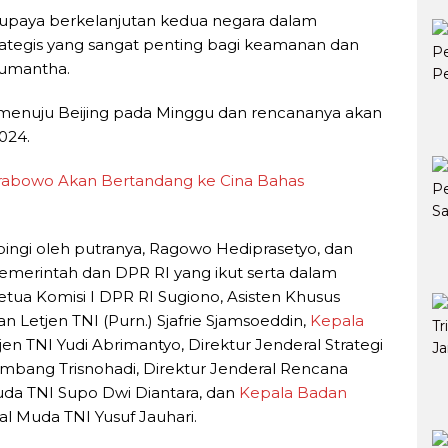
 upaya berkelanjutan kedua negara dalam
ategis yang sangat penting bagi keamanan dan
 Sumantha.
enuju Beijing pada Minggu dan rencananya akan
2024.
Prabowo Akan Bertandang ke Cina Bahas
ngi oleh putranya, Ragowo Hediprasetyo, dan
emerintah dan DPR RI yang ikut serta dalam
etua Komisi I DPR RI Sugiono, Asisten Khusus
etjen TNI (Purn.) Sjafrie Sjamsoeddin,
Kepala
tjen TNI Yudi Abrimantyo, Direktur Jenderal Strategi
bang Trisnohadi, Direktur Jenderal Rencana
a TNI Supo Dwi Diantara, dan
Kepala Badan
 Muda TNI Yusuf Jauhari.