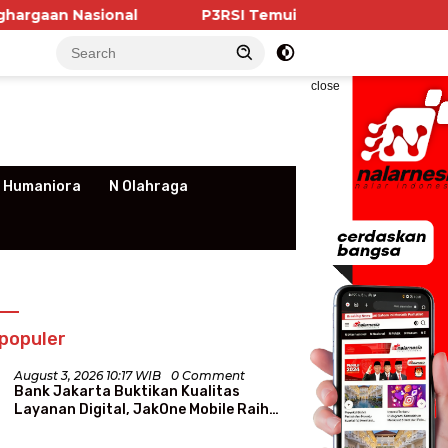
al
P3RSI Temui Kementerian PKP, Pengurus Aparte
close
 Humaniora
N Olahraga
populer
August 3, 2026 10:17 WIB
0 Comment
Bank Jakarta Buktikan Kualitas
Layanan Digital, JakOne Mobile Raih
Penghargaan Nasional