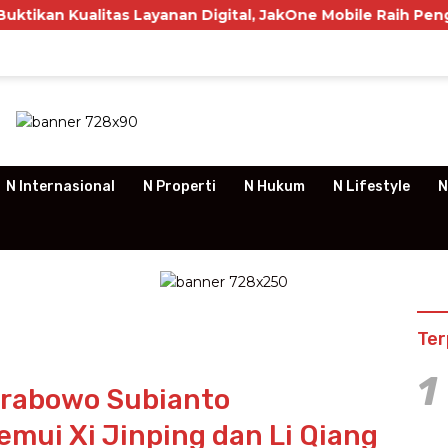
s Layanan Digital, JakOne Mobile Raih Penghargaan Nasion
N Internasional
N Properti
N Hukum
N Lifestyle
N
Ter
1
Prabowo Subianto
emui Xi Jinping dan Li Qiang