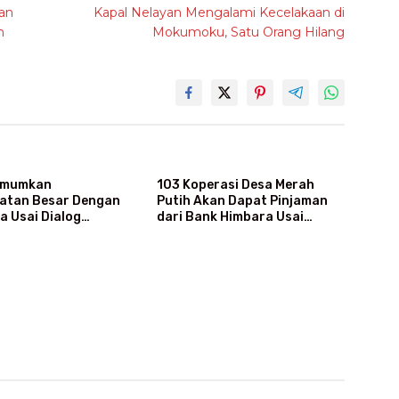
an
Kapal Nelayan Mengalami Kecelakaan di
n
Mokumoku, Satu Orang Hilang
Umumkan
103 Koperasi Desa Merah
atan Besar Dengan
Putih Akan Dapat Pinjaman
a Usai Dialog
dari Bank Himbara Usai
g Dengan Prabowo
Tunjukkan Keuntungan