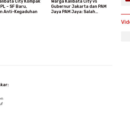
alibata City Kompak
Warga Kalibata City vs
PL – SF Baru,
Gubernur Jakarta dan PAM
n Anti-Kegaduhan
Jaya PAM Jaya: Salah
Kategori Pelanggan, Air Jadi
Vid
Mahal Bertahun-tahun
akar:
en
uf