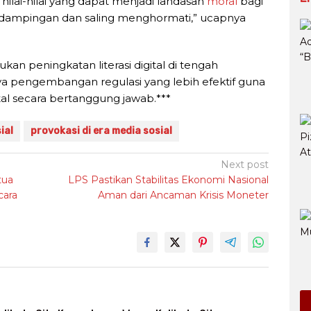
nilai-nilai yang dapat menjadi landasan
moral
bagi
dampingan dan saling menghormati,” ucapnya
ukan peningkatan literasi digital di tengah
nya pengembangan regulasi yang lebih efektif guna
al secara bertanggung jawab.***
ial
provokasi di era media sosial
Next post
tua
LPS Pastikan Stabilitas Ekonomi Nasional
ara
Aman dari Ancaman Krisis Moneter