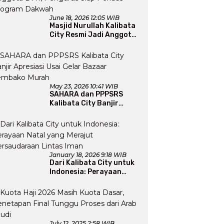
June 18, 2026 12:05 WIB
Masjid Nurullah Kalibata
City Resmi Jadi Anggota
DMI, Pengurus Siap
Perluas Program Dakwah
May 23, 2026 10:41 WIB
SAHARA dan PPPSRS
Kalibata City Banjir
Apresiasi Usai Gelar
Bazaar Sembako Murah
January 18, 2026 9:18 WIB
Dari Kalibata City untuk
Indonesia: Perayaan
Natal yang Merajut
Persaudaraan Lintas
Iman
July 12, 2025 2:58 WIB