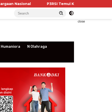
P3RSI Temui Kementerian PKP, Pengurus Aparteme
close
 Humaniora
N Olahraga