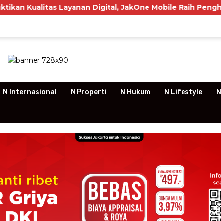
Layanan Digital, JakOne Mobile Raih Penghargaan Nasional
N Internasional
N Properti
N Hukum
N Lifestyle
N