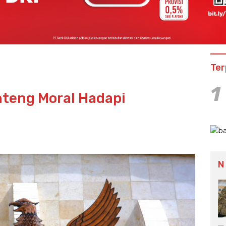
Ter
1
nteng Moral Hadapi
N