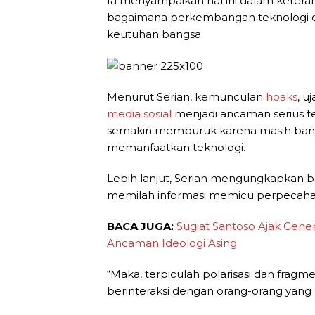
Ia menyampaikan hal ini dalam ketera
bagaimana perkembangan teknologi d
keutuhan bangsa.
Menurut Serian, kemunculan
hoaks
, u
media sosial
menjadi ancaman serius ter
semakin memburuk karena masih bany
memanfaatkan teknologi.
Lebih lanjut, Serian mengungkapkan
memilah informasi memicu perpecahan 
BACA JUGA:
Sugiat Santoso Ajak Gene
Ancaman Ideologi Asing
“Maka, terpiculah polarisasi dan fragm
berinteraksi dengan orang-orang yang 