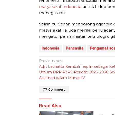
fenomena ini sebab Pancasila memiliki 
masyarakat Indonesia
untuk hidup ber
menegaskan.
Selain itu, Serian mendorong agar dilak
masyarakat. Ia juga menilai perlu ada
mengatur pemanfaatan teknologi digit
Indonesia
Pancasila
Pengamat sos
Post
Previous post
Adjit Lauhatta Kembali Terpilih sebagai Ke
navigation
Umum DPP P3RSIPeriode 2025–2030 Sec
Aklamasi dalam Munas IV
Comment
Read Also