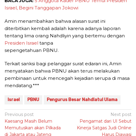
BACA JUGA:
5 Anggota Kader PBNU Temui Presiden
Israel, Begini Tanggapan Jokowi
Amin menambahkan bahwa alasan surat ini
diterbitkan kembali adalah karena adanya laporan
tentang lima orang Nahdliyin yang bertemu dengan
Presiden Israel
tanpa
sepengetahuan PBNU.
Terkait sanksi bagi pelanggar surat edaran ini, Amin
menyatakan bahwa PBNU akan terus melakukan
pembinaan untuk mencegah kejadian serupa di masa
mendatang.***
Israel
PBNU
Pengurus Besar Nahdlatul Ulama
Post
Previous post
Next post
Kaesang Masih Belum
Pengamat dari UI Sebut
navigation
Memutuskan akan Pilkada
Kinerja Satgas Judi Online
di Jakarta atau Jateng
Harus Diawasi