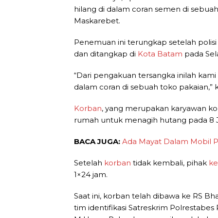
hilang di dalam coran semen di sebuah
Maskarebet.
Penemuan ini terungkap setelah polis
dan ditangkap di
Kota Batam
pada Sela
“Dari pengakuan tersangka inilah ka
dalam coran di sebuah toko pakaian,” 
Korban
, yang merupakan karyawan kop
rumah untuk menagih hutang pada 8 J
BACA JUGA:
Ada Mayat Dalam Mobil P
Setelah
korban
tidak kembali, pihak
ke
1×24 jam.
Saat ini, korban telah dibawa ke RS B
tim identifikasi Satreskrim Polrestab