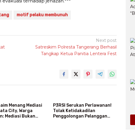
vakuasi terhadap jenazah.***
tang
motif pelaku membunuh
Next post
at
Satreskim Polresta Tangerang Berhasil
Tangkap Ketua Panitia Lentera Fest
laim Menang Mediasi
P3RSI Serukan Perlawanan!
bata City, Warga
Tolak Ketidakadilan
n: Mediasi Bukan
Penggolongan Pelanggan
enang-Kalah
Rusun Air Bersih PAM Jaya