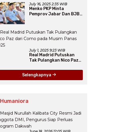
July 16, 2025 2:35 WIB
Menko PKP Minta
Pemprov Jabar Dan BJB
Jadi Petarung Sukseskan
100 Ribu Rumah FLPP
July 1, 2025 9:23 WIB
Real Madrid Putuskan
Tak Pulangkan Nico Paz
dari Como pada Musim
Panas 2025
Selengkapnya
 Humaniora
June 18, 2026 12:05 WIB