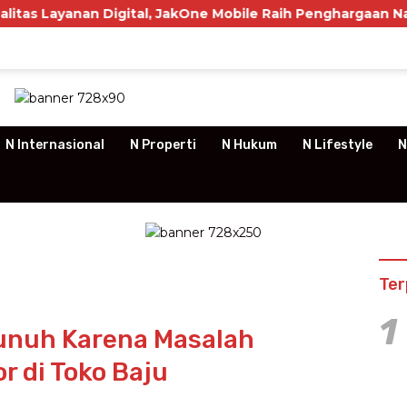
igital, JakOne Mobile Raih Penghargaan Nasional
P
N Internasional
N Properti
N Hukum
N Lifestyle
N
Ter
1
unuh Karena Masalah
r di Toko Baju