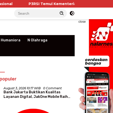
3RSI Temui Kementerian PKP, Pengurus Apartemen Soroti 
close
 Humaniora
N Olahraga
populer
August 3, 2026 10:17 WIB
0 Comment
Bank Jakarta Buktikan Kualitas
Layanan Digital, JakOne Mobile Raih
Penghargaan Nasional