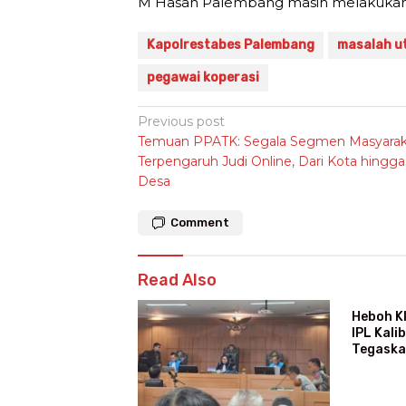
M Hasan Palembang masih melakukan e
Kapolrestabes Palembang
masalah u
pegawai koperasi
Post
Previous post
Temuan PPATK: Segala Segmen Masyarak
navigation
Terpengaruh Judi Online, Dari Kota hingga
Desa
Comment
Read Also
Heboh K
IPL Kali
Tegaska
Ajang M