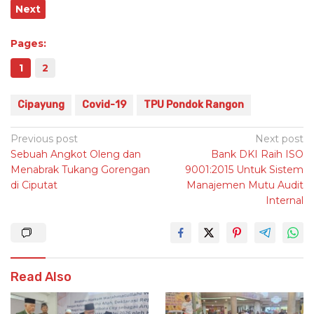
Next
Pages:
1
2
Cipayung
Covid-19
TPU Pondok Rangon
Post
Previous post
Next post
Sebuah Angkot Oleng dan
Bank DKI Raih ISO
navigation
Menabrak Tukang Gorengan
9001:2015 Untuk Sistem
di Ciputat
Manajemen Mutu Audit
Internal
Read Also