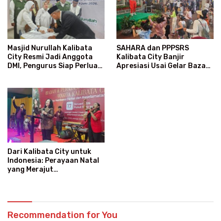
SAHARA dan PPPSRS
Masjid Nurullah Kalibata
Kalibata City Banjir
City Resmi Jadi Anggota
Apresiasi Usai Gelar Bazaar
DMI, Pengurus Siap Perluas
Sembako Murah
Program Dakwah
Dari Kalibata City untuk
Indonesia: Perayaan Natal
yang Merajut
Persaudaraan Lintas Iman
Recommendation for You