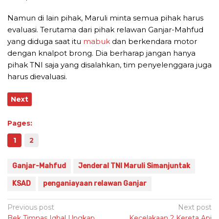
Namun di lain pihak, Maruli minta semua pihak harus
evaluasi. Terutama dari pihak relawan Ganjar-Mahfud
yang diduga saat itu
mabuk
dan berkendara motor
dengan knalpot brong. Dia berharap jangan hanya
pihak TNI saja yang disalahkan, tim penyelenggara juga
harus dievaluasi.
Next
Pages:
1
2
Ganjar-Mahfud
Jenderal TNI Maruli Simanjuntak
KSAD
penganiayaan relawan Ganjar
Post
Previous post
Next post
Bek Timnas Iqbal Ungkap
Kecelakaan 2 Kereta Api