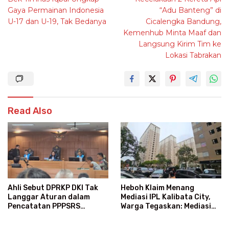
navigation
Gaya Permainan Indonesia
“Adu Banteng” di
U-17 dan U-19, Tak Bedanya
Cicalengka Bandung,
Kemenhub Minta Maaf dan
Langsung Kirim Tim ke
Lokasi Tabrakan
Read Also
Heboh Klaim Menang
Ahli Sebut DPRKP DKI Tak
Mediasi IPL Kalibata City,
Langgar Aturan dalam
Warga Tegaskan: Mediasi
Pencatatan PPPSRS
Bukan Ajang Menang-Kalah
Kalibata City