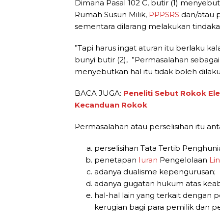
Dimana Pasal 102 C, butir (1) menyebu
Rumah Susun Milik,
PPPSRS
dan/atau 
sementara dilarang melakukan tindaka
”Tapi harus ingat aturan itu berlaku ka
bunyi butir (2), ”Permasalahan sebaga
menyebutkan hal itu tidak boleh dilaku
BACA JUGA:
Peneliti Sebut Rokok E
Kecanduan Rokok
Permasalahan atau perselisihan itu anta
perselisihan Tata Tertib Penghu
penetapan
Iuran
Pengelolaan
Li
adanya dualisme kepengurusan;
adanya gugatan hukum atas keab
hal-hal lain yang terkait deng
kerugian bagi para pemilik dan p