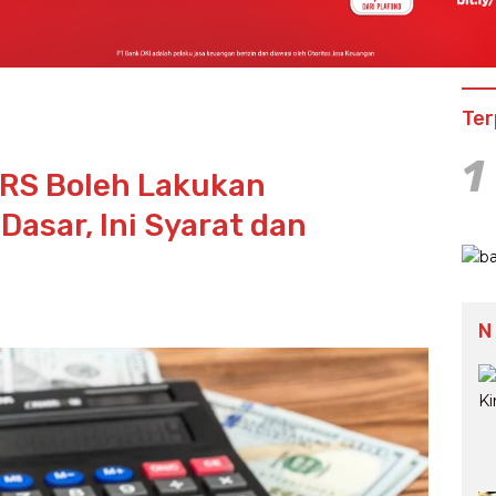
Ter
1
SRS Boleh Lakukan
Dasar, Ini Syarat dan
N