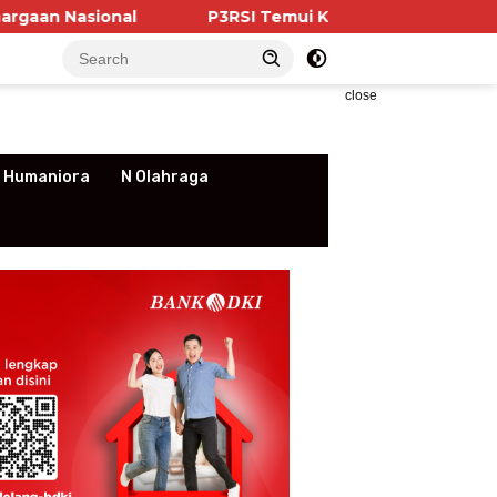
P3RSI Temui Kementerian PKP, Pengurus Apartemen
close
 Humaniora
N Olahraga