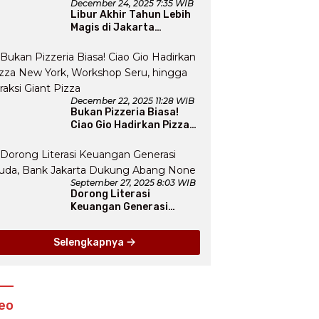
December 24, 2025 7:35 WIB
Libur Akhir Tahun Lebih
Magis di Jakarta
Aquarium SafariLewat
Thematic Event “Blissful
Fairyland”
December 22, 2025 11:28 WIB
Bukan Pizzeria Biasa!
Ciao Gio Hadirkan Pizza
New York, Workshop
Seru, hingga Atraksi
Giant Pizza
September 27, 2025 8:03 WIB
Dorong Literasi
Keuangan Generasi
Muda, Bank Jakarta
Dukung Abang None
Selengkapnya
eo