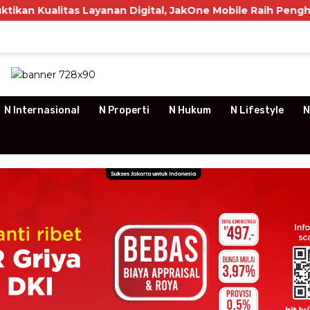
ayanan Digital, JakOne Mobile Raih Penghargaan Nasional
N Internasional
N Properti
N Hukum
N Lifestyle
N