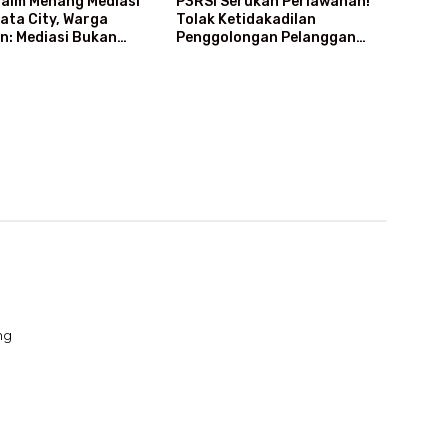
laim Menang Mediasi
P3RSI Serukan Perlawanan!
bata City, Warga
Tolak Ketidakadilan
n: Mediasi Bukan
Penggolongan Pelanggan
enang-Kalah
Rusun Air Bersih PAM Jaya
ng