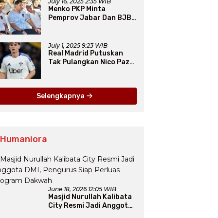
July 16, 2025 2:35 WIB
Menko PKP Minta
Pemprov Jabar Dan BJB
Jadi Petarung Sukseskan
100 Ribu Rumah FLPP
July 1, 2025 9:23 WIB
Real Madrid Putuskan
Tak Pulangkan Nico Paz
dari Como pada Musim
Panas 2025
Selengkapnya
 Humaniora
June 18, 2026 12:05 WIB
Masjid Nurullah Kalibata
City Resmi Jadi Anggota
DMI, Pengurus Siap