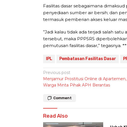
Fasilitas dasar sebagaimana dimaksud pa
penyediaan sumber air bersih; dan pe
termasuk pemberian akses keluar mas
”Jadi kalau tidak ada terjadi salah sat
tersebut, maka PPPSRS diperbolehka
pemutusan fasilitas dasar,” tegasnya. **
IPL
Pembatasan Fasilitas Dasar
P
Post
Previous post
Menjamur Prostitusi Online di Apartemen,
navigation
Warga Minta Pihak APH Berantas
Comment
Read Also