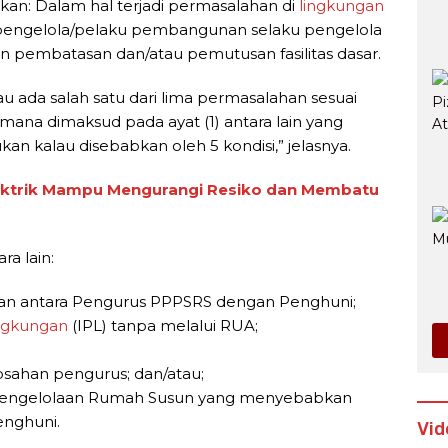
tkan: Dalam hal terjadi permasalahan di
lingkungan
pengelola/pelaku pembangunan selaku pengelola
n pembatasan dan/atau pemutusan fasilitas dasar.
lau ada salah satu dari lima permasalahan sesuai
imana dimaksud pada ayat (1) antara lain yang
kan kalau disebabkan oleh 5 kondisi,” jelasnya.
lektrik Mampu Mengurangi Resiko dan Membatu
ra lain:
nian antara Pengurus PPPSRS dengan Penghuni;
ngkungan
(IPL) tanpa melalui RUA;
sahan pengurus; dan/atau;
an pengelolaan Rumah Susun yang menyebabkan
enghuni.
Vid