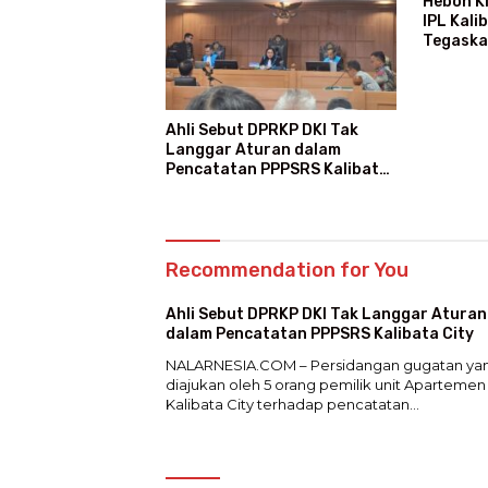
Heboh K
IPL Kali
Tegaska
Ajang M
Ahli Sebut DPRKP DKI Tak
Langgar Aturan dalam
Pencatatan PPPSRS Kalibata
City
Recommendation for You
Ahli Sebut DPRKP DKI Tak Langgar Aturan
dalam Pencatatan PPPSRS Kalibata City
NALARNESIA.COM – Persidangan gugatan ya
diajukan oleh 5 orang pemilik unit Apartemen
Kalibata City terhadap pencatatan…