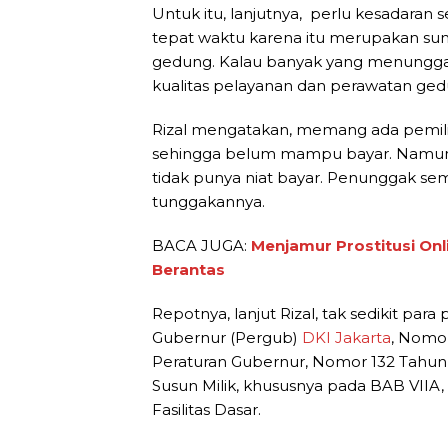
Untuk itu, lanjutnya, perlu kesadaran
tepat waktu karena itu merupakan s
gedung. Kalau banyak yang menunggak 
kualitas pelayanan dan perawatan ge
Rizal mengatakan, memang ada pemili
sehingga belum mampu bayar. Namun t
tidak punya niat bayar. Penunggak sem
tunggakannya.
BACA JUGA:
Menjamur Prostitusi On
Berantas
Repotnya, lanjut Rizal, tak sedikit pa
Gubernur (Pergub)
DKI Jakarta
, Nomo
Peraturan Gubernur, Nomor 132 Tahu
Susun Milik, khususnya pada BAB VII
Fasilitas Dasar.