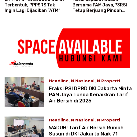
Terbentuk, PPPSRS Tak
Bersama PAM Jaya,P3RSI
Ingin Lagi Dijadikan ”ATM”
Tetap Berjuang Pindah
Golongan Pelanggan
Headline
,
N Nasional
,
N Properti
January 20, 2025 8:11 WIB
Fraksi PSI DPRD DKI Jakarta Minta
PAM Jaya Tunda Kenaikkan Tarif
Air Bersih di 2025
Headline
,
N Nasional
,
N Properti
January 6, 2025 9:27 WIB
WADUH! Tarif Air Bersih Rumah
Susun di DKI Jakarta Naik 71