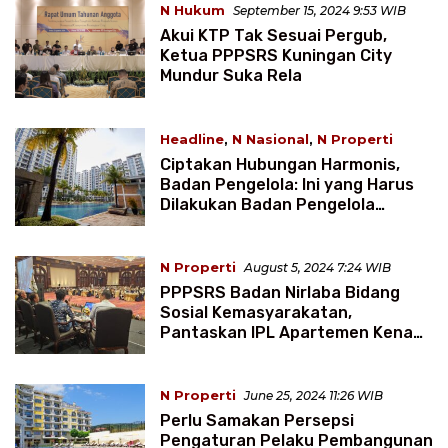
N Hukum
September 15, 2024 9:53 WIB
Akui KTP Tak Sesuai Pergub,
Ketua PPPSRS Kuningan City
Mundur Suka Rela
Headline
,
N Nasional
,
N Properti
September 4, 2024 1:15 WIB
Ciptakan Hubungan Harmonis,
Badan Pengelola: Ini yang Harus
Dilakukan Badan Pengelola
Apartemen
N Properti
August 5, 2024 7:24 WIB
PPPSRS Badan Nirlaba Bidang
Sosial Kemasyarakatan,
Pantaskan IPL Apartemen Kena
PPN?
N Properti
June 25, 2024 11:26 WIB
Perlu Samakan Persepsi
Pengaturan Pelaku Pembangunan