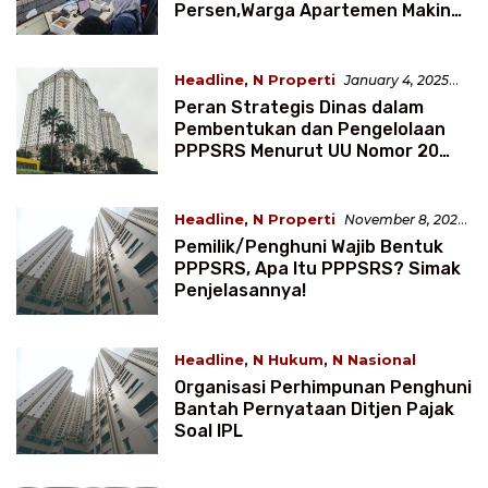
Persen,Warga Apartemen Makin
Susah
Headline
,
N Properti
January 4, 2025
4:20 WIB
Peran Strategis Dinas dalam
Pembentukan dan Pengelolaan
PPPSRS Menurut UU Nomor 20
Tahun 2011
Headline
,
N Properti
November 8, 2024
1:09 WIB
Pemilik/Penghuni Wajib Bentuk
PPPSRS, Apa Itu PPPSRS? Simak
Penjelasannya!
Headline
,
N Hukum
,
N Nasional
October 5, 2024 6:57 WIB
Organisasi Perhimpunan Penghuni
Bantah Pernyataan Ditjen Pajak
Soal IPL