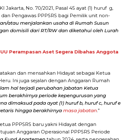
 Jakarta, No. 70/2021, Pasal 45 ayat (1) huruf g,
s dan Pengawas PPPSRS bagi Pemilik unit non-
dan/atau menjalankan usaha di Rumah Susun
gan domisili dari RT/RW dan diketahui oleh Lurah
RUU Perampasan Aset Segera Dibahas Anggota
yatakan dan mensahkan Hidayat sebagai Ketua
eru. Ini juga sejalan dengan Anggaran Rumah
lam hal terjadi perubahan jabatan Ketua
um berakhirnya periode kepengurusan yang
 dimaksud pada ayat (1) huruf b, huruf c, huruf e
retaris hingga berakhirnya
masa jabatan
.”
Ketua PPPSRS baru yakni Hidayat dengan
tujuan Anggaran Operasional PPPSRS Periode
ng Fund Apartemen
tahun 2024, serta pengesahan