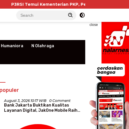
menterian PKP, Pengurus Apartemen Soroti Kewajiban NIB
close
 Humaniora
N Olahraga
populer
August 3, 2026 10:17 WIB
0 Comment
Bank Jakarta Buktikan Kualitas
Layanan Digital, JakOne Mobile Raih
Penghargaan Nasional