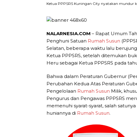
Ketua PPPSRS Kuningan City nyatakan mundur kare
NALARNESIA.COM
– Rapat Umum Tahu
Penghuni Satuan
Rumah Susun
(PPPSR
Selatan, beberapa waktu lalu berujun
Ketua PPPSRS, setelah ditemukan bukt
Heru sebagai Ketua PPPSRS pada tahu
Bahwa dalam Peraturan Gubernur (Pe
Perubahan Kedua Atas Peraturan Gub
Pengelolaan
Rumah Susun
Milik, khus
Pengurus dan Pengawas PPPSRS meru
memenuhi syarat-syarat, salah satunya
huniannya di
Rumah Susun
.