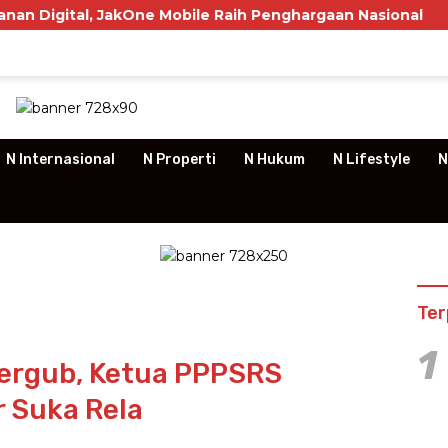
 Mobile Raih Penghargaan Nasional
P3RSI Temui Ke
N Internasional
N Properti
N Hukum
N Lifestyle
N
Ter
1
Pergub, Ketua PPPSRS
 Suka Rela