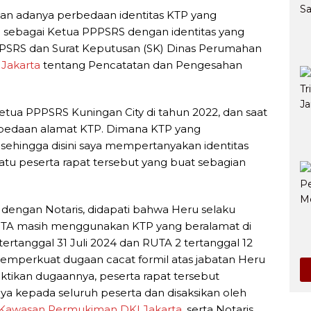
an adanya perbedaan identitas KTP yang
 sebagai Ketua PPPSRS dengan identitas yang
PSRS dan Surat Keputusan (SK) Dinas Perumahan
Jakarta
tentang Pencatatan dan Pengesahan
etua PPPSRS Kuningan City di tahun 2022, dan saat
rbedaan alamat KTP. Dimana KTP yang
 sehingga disini saya mempertanyakan identitas
satu peserta rapat tersebut yang buat sebagian
dengan Notaris, didapati bahwa Heru selaku
TA masih menggunakan KTP yang beralamat di
rtanggal 31 Juli 2024 dan RUTA 2 tertanggal 12
memperkuat dugaan cacat formil atas jabatan Heru
ikan dugaannya, peserta rapat tersebut
 kepada seluruh peserta dan disaksikan oleh
Kawasan Permukiman DKI Jakarta
, serta Notaris