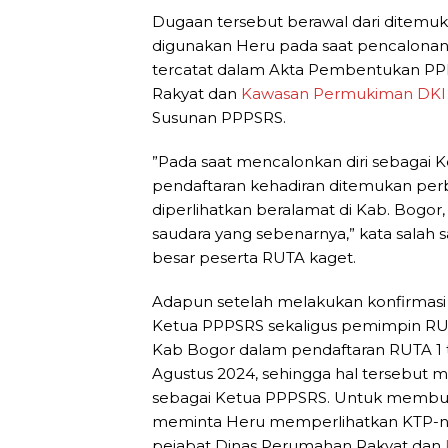
Dugaan tersebut berawal dari ditemuk
digunakan Heru pada saat pencalonan
tercatat dalam Akta Pembentukan PP
Rakyat dan
Kawasan Permukiman DKI 
Susunan PPPSRS.
”Pada saat mencalonkan diri sebagai K
pendaftaran kehadiran ditemukan pe
diperlihatkan beralamat di Kab. Bogor,
saudara yang sebenarnya,” kata salah 
besar peserta RUTA kaget.
Adapun setelah melakukan konfirmasi 
Ketua PPPSRS sekaligus pemimpin RU
Kab Bogor dalam pendaftaran RUTA 1 te
Agustus 2024, sehingga hal tersebut 
sebagai Ketua PPPSRS. Untuk membukt
meminta Heru memperlihatkan KTP-nya
pejabat Dinas Perumahan Rakyat dan