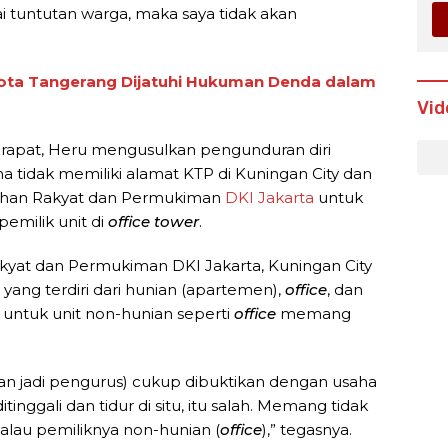
ai tuntutan warga, maka saya tidak akan
ota Tangerang Dijatuhi Hukuman Denda dalam
Vid
apat, Heru mengusulkan pengunduran diri
na tidak memiliki alamat KTP di Kuningan City dan
ahan Rakyat dan Permukiman
DKI Jakarta
untuk
pemilik unit di
office tower
.
yat dan Permukiman DKI Jakarta, Kuningan City
ang terdiri dari hunian (apartemen),
office
, dan
 untuk unit non-hunian seperti
office
memang
atan jadi pengurus) cukup dibuktikan dengan usaha
ditinggali dan tidur di situ, itu salah. Memang tidak
kalau pemiliknya non-hunian (
office
),” tegasnya.