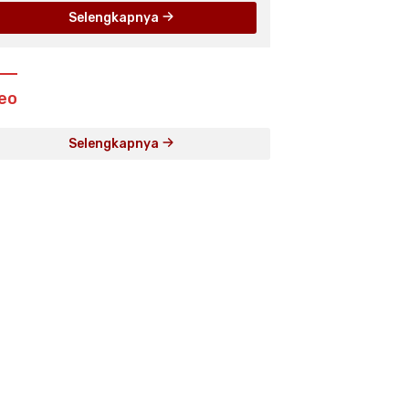
Dukung Abang None
Selengkapnya
eo
Selengkapnya