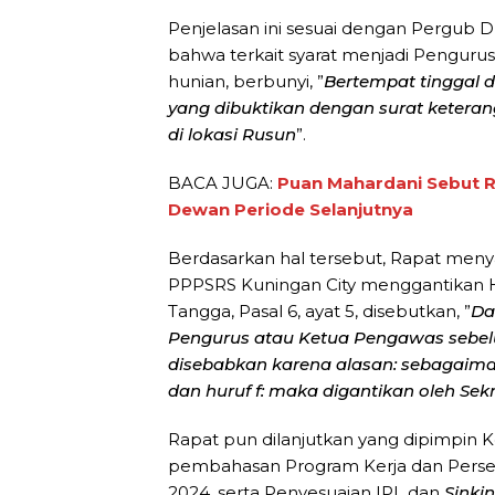
Penjelasan ini sesuai dengan Pergub DKI
bahwa terkait syarat menjadi Penguru
hunian, berbunyi, ”
Bertempat tinggal 
yang dibuktikan dengan surat keteran
di lokasi Rusun
”.
BACA JUGA:
Puan Mahardani Sebut 
Dewan Periode Selanjutnya
Berdasarkan hal tersebut, Rapat men
PPPSRS Kuningan City menggantikan H
Tangga, Pasal 6, ayat 5, disebutkan, ”
Da
Pengurus atau Ketua Pengawas sebel
disebabkan karena alasan: sebagaimana
dan huruf f: maka digantikan oleh Sek
Rapat pun dilanjutkan yang dipimpin 
pembahasan Program Kerja dan Perse
2024, serta Penyesuaian IPL dan
Sinki