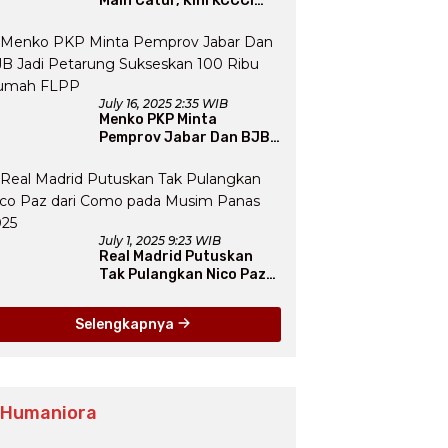
Main Catur, Kini KCCCI
Resmi Diakui PERCASI
July 16, 2025 2:35 WIB
Menko PKP Minta
Pemprov Jabar Dan BJB
Jadi Petarung Sukseskan
100 Ribu Rumah FLPP
July 1, 2025 9:23 WIB
Real Madrid Putuskan
Tak Pulangkan Nico Paz
dari Como pada Musim
Panas 2025
Selengkapnya
 Humaniora