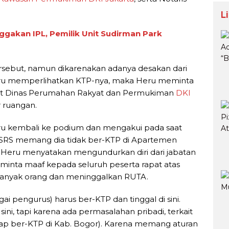
L
ggakan IPL, Pemilik Unit Sudirman Park
sebut, namun dikarenakan adanya desakan dari
eru memperlihatkan KTP-nya, maka Heru meminta
bat Dinas Perumahan Rakyat dan Permukiman
DKI
r ruangan.
Heru kembali ke podium dan mengakui pada saat
SRS memang dia tidak ber-KTP di Apartemen
 Heru menyatakan mengundurkan diri dari jabatan
inta maaf kepada seluruh peserta rapat atas
banyak orang dan meninggalkan RUTA.
i pengurus) harus ber-KTP dan tinggal di sini.
ini, tapi karena ada permasalahan pribadi, terkait
tap ber-KTP di Kab. Bogor). Karena memang aturan