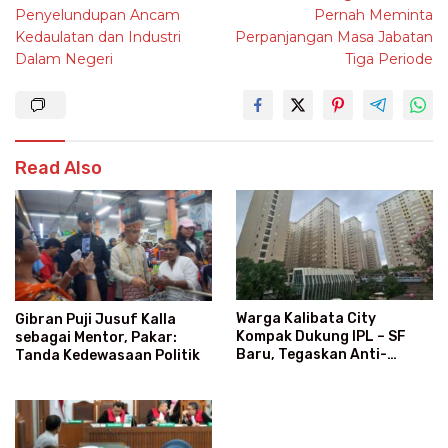
navigation
Penyelundupan Ancam
Pernah Meminta
Kedaulatan dan Industri
Perpanjangan Masa Jabatan
Dalam Negeri
Tiga Periode
Read Also
Warga Kalibata City
Gibran Puji Jusuf Kalla
Kompak Dukung IPL – SF
sebagai Mentor, Pakar:
Baru, Tegaskan Anti-
Tanda Kedewasaan Politik
Kegaduhan