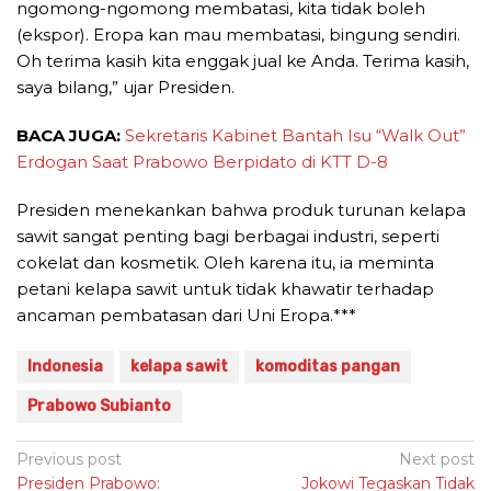
ngomong-ngomong membatasi, kita tidak boleh
(ekspor). Eropa kan mau membatasi, bingung sendiri.
Oh terima kasih kita enggak jual ke Anda. Terima kasih,
saya bilang,” ujar Presiden.
BACA JUGA:
Sekretaris Kabinet Bantah Isu “Walk Out”
Erdogan Saat Prabowo Berpidato di KTT D-8
Presiden menekankan bahwa produk turunan kelapa
sawit sangat penting bagi berbagai industri, seperti
cokelat dan kosmetik. Oleh karena itu, ia meminta
petani kelapa sawit untuk tidak khawatir terhadap
ancaman pembatasan dari Uni Eropa.***
Indonesia
kelapa sawit
komoditas pangan
Prabowo Subianto
Post
Previous post
Next post
Presiden Prabowo:
Jokowi Tegaskan Tidak