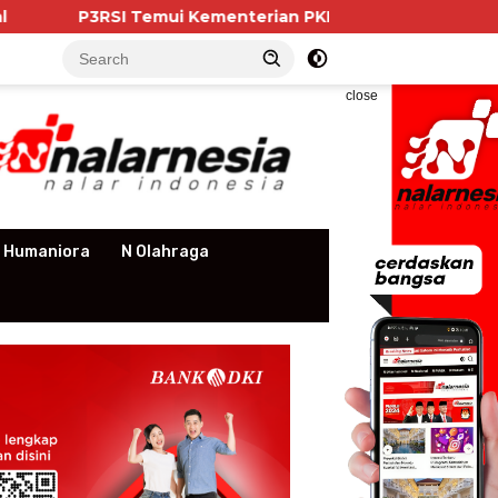
i Kementerian PKP, Pengurus Apartemen Soroti Kewajiban
close
 Humaniora
N Olahraga