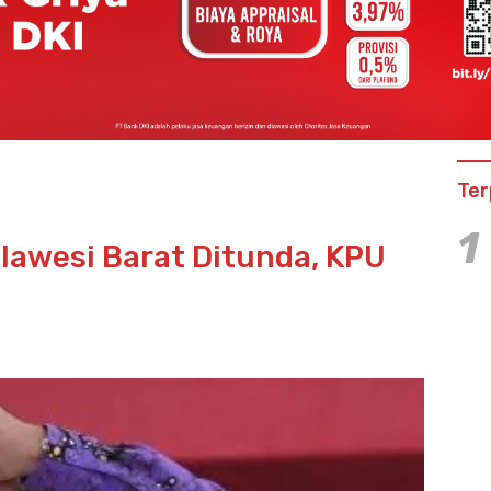
Ter
1
lawesi Barat Ditunda, KPU