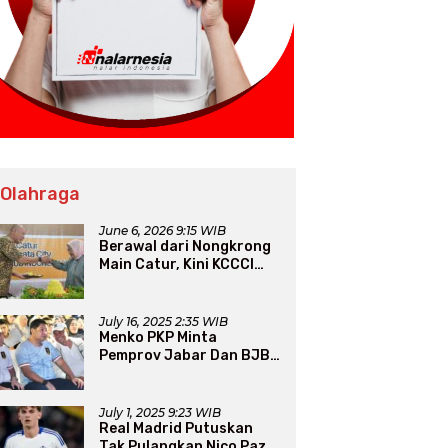
 Olahraga
June 6, 2026 9:15 WIB
Berawal dari Nongkrong
Main Catur, Kini KCCCI
Resmi Diakui PERCASI
July 16, 2025 2:35 WIB
Menko PKP Minta
Pemprov Jabar Dan BJB
Jadi Petarung Sukseskan
100 Ribu Rumah FLPP
July 1, 2025 9:23 WIB
Real Madrid Putuskan
Tak Pulangkan Nico Paz