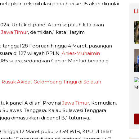
tapkan rekapitulasi pada hari ke-15 akan dimulai
L
2024. Untuk di panel A jam sepuluh kita akan
i
Jawa Timur
, demikian,” kata Hasyim.
da tanggal 28 Februari hingga 4 Maret, pasangan
uara di 127 wilayah PPLN.
Anies-Muhaimin
85 suara, sedangkan Ganjar-Mahfud berada di
usak Akibat Gelombang Tinggi di Selatan
tuk panel A di sini Provinsi
Jawa Timur
. Kemudian,
p Sulawesi Tenggara. Kalau Sulawesi Tenggara
i juga dimasukkan di panel B,” tuturnya.
9 hingga 12 Maret pukul 23.59 WIB, KPU RI telah
da 16 provinsi di tingkat nasional, termasuk DI