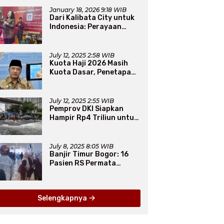
Apresiasi Usai Gelar
Bazaar Sembako Murah
January 18, 2026 9:18 WIB
Dari Kalibata City untuk
Indonesia: Perayaan
Natal yang Merajut
Persaudaraan Lintas
Iman
July 12, 2025 2:58 WIB
Kuota Haji 2026 Masih
Kuota Dasar, Penetapan
Final Tunggu Proses dari
Arab Saudi
July 12, 2025 2:55 WIB
Pemprov DKI Siapkan
Hampir Rp4 Triliun untuk
Atasi Banjir Jakarta
Secara Jangka Panjang
July 8, 2025 8:05 WIB
Banjir Timur Bogor: 16
Pasien RS Permata
Dievakuasi, 1.312 Warga
Mengungsi
Selengkapnya