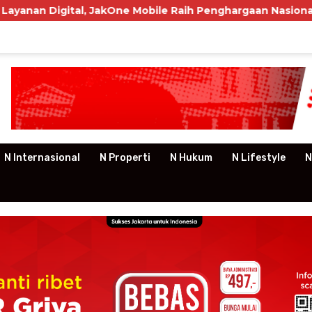
kOne Mobile Raih Penghargaan Nasional
P3RSI Temu
N Internasional
N Properti
N Hukum
N Lifestyle
N