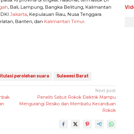
Vid
gah
, Bali, Lampung, Bangka Belitung, Kalimantan
, DKI
Jakarta
, Kepulauan Riau, Nusa Tenggara
elatan, Banten, dan
Kalimantan Timur
.
tulasi perolehan suara
Sulawesi Barat
Next post
embak
Peneliti Sebut Rokok Elektrik Mampu
an
Mengurangi Resiko dan Membatu Kecanduan
Rokok