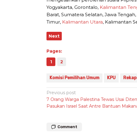
Yogyakarta, Gorontalo,
Kalimantan Ten
Barat, Sumatera Selatan, Jawa Tengah
Timur,
Kalimantan Utara
, Kalimantan S
Next
Pages:
1
2
Komisi Pemilihan Umum
KPU
Rekapi
Post
Previous post
7 Orang Warga Palestina Tewas Usai Dit
navigation
Pasukan Israel Saat Antre Bantuan Makan
Comment