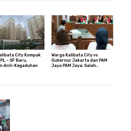
alibata City Kompak
Warga Kalibata City vs
PL – SF Baru,
Gubernur Jakarta dan PAM
n Anti-Kegaduhan
Jaya PAM Jaya: Salah
Kategori Pelanggan, Air Jadi
Mahal Bertahun-tahun