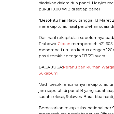
diadakan dalam dua panel. Hasyim mene
pukul 10.00 WIB di setiap panel.
“Besok itu hari Rabu tanggal 13 Maret 
merekapitulasi hasil perolehan suara d
Dari hasil rekapitulasi sebelumnya pa
Prabowo-
Gibran
memperoleh 421.605 s
menempati urutan kedua dengan 120.0
posisi terakhir dengan 117.351 suara.
BACA JUGA:
Perahu dan Rumah Warga R
Sukabumi
“Jadi, besok rencananya rekapitulasi un
jam sepuluh di panel B yang sudah sia
sudah selesai, Sulawesi Barat tiba nant
Berdasarkan rekapitulasi nasional per 
mengesahkan perolehan suara Pilpres pa