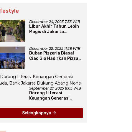
ifestyle
December 24, 2025 7:35 WIB
Libur Akhir Tahun Lebih
Magis di Jakarta
Aquarium SafariLewat
Thematic Event “Blissful
Fairyland”
December 22, 2025 11:28 WIB
Bukan Pizzeria Biasa!
Ciao Gio Hadirkan Pizza
New York, Workshop
Seru, hingga Atraksi
Giant Pizza
September 27, 2025 8:03 WIB
Dorong Literasi
Keuangan Generasi
Muda, Bank Jakarta
Dukung Abang None
Selengkapnya