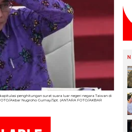
N
pitulasi penghitungan surat suara luar negeri negara Taiwan di
RA FOTO/Akbar Nugroho Gumay/Spt. (ANTARA FOTO/AKBAR